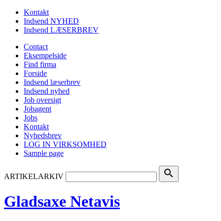
Kontakt
Indsend NYHED
Indsend LÆSERBREV
Contact
Eksempelside
Find firma
Forside
Indsend læserbrev
Indsend nyhed
Job oversigt
Jobagent
Jobs
Kontakt
Nyhedsbrev
LOG IN VIRKSOMHED
Sample page
search
ARTIKELARKIV
Gladsaxe Netavis