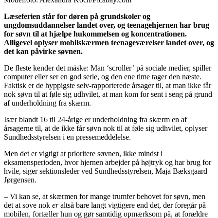
Læseferien står for døren på grundskoler og
ungdomsuddannelser landet over, og teenagehjernen har brug
for søvn til at hjælpe hukommelsen og koncentrationen.
Alligevel oplyser mobilskærmen teenageværelser landet over, og
det kan påvirke søvnen.
De fleste kender det måske: Man ‘scroller’ på sociale medier, spiller
computer eller ser en god serie, og den ene time tager den næste.
Faktisk er de hyppigste selv-rapporterede årsager til, at man ikke får
nok søvn til at føle sig udhvilet, at man kom for sent i seng på grund
af underholdning fra skærm.
Især blandt 16 til 24-årige er underholdning fra skærm en af
årsagerne til, at de ikke får søvn nok til at føle sig udhvilet, oplyser
Sundhedsstyrelsen i en pressemeddelelse.
Men det er vigtigt at prioritere søvnen, ikke mindst i
eksamensperioden, hvor hjernen arbejder på højtryk og har brug for
hvile, siger sektionsleder ved Sundhedsstyrelsen, Maja Bæksgaard
Jørgensen.
– Vi kan se, at skærmen for mange trumfer behovet for søvn, men
det at sove nok
er
altså bare langt vigtigere end det, der foregår på
mobilen, fortæller hun og gør samtidig opmærksom på, at forældre