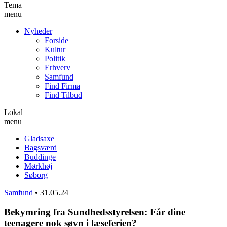
Tema
menu
Nyheder
Forside
Kultur
Politik
Erhverv
Samfund
Find Firma
Find Tilbud
Lokal
menu
Gladsaxe
Bagsværd
Buddinge
Mørkhøj
Søborg
Samfund
•
31.05.24
Bekymring fra Sundhedsstyrelsen: Får dine
teenagere nok søvn i læseferien?