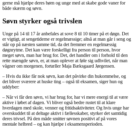
gerne må hjælpe deres børn og unge med at skabe gode vaner for
både skærm og søvn.
Søvn styrker også trivslen
Unge på 14 til 17 år anbefales at sove 8 til 10 timer på et døgn. Det
er vigtigt, at sengetiderne er regelmæssige; altså at man går i seng og
står op på næsten samme tid, da det fremmer en regelmæssig
døgnrytme. Det kan være forskelligt fra person til person, hvor
meget søvn, man har brug for. Det, det handler om i forhold til den
rette mængde søvn, er, at man oplever at føle sig udhvilet, når man
vågner om morgenen, fortæller Maja Bæksgaard Jørgensen.
– Hvis du ikke får nok søvn, kan det påvirke din hukommelse, og
det bliver sværere at huske ting – også til eksamen, siger hun og
uddyber:
– Når vi får den søvn, vi har brug for, har vi mere energi til at være
aktive i løbet af dagen. Vi bliver også bedre rustet til at klare
hverdagen med skole, venner og fritidsaktiviteter. Og hvis unge har
overskuddet til at deltage aktivt i fællesskaber, styrker det samtidig
deres trivsel. På den måde smitter søvnen positivt af på vores
mentale helbred – og kan hjælpe i eksamensperioden.