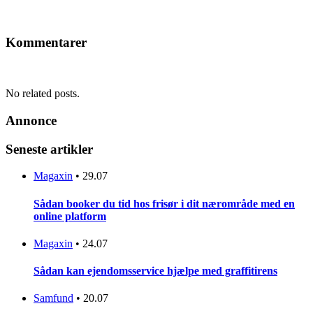
Kommentarer
No related posts.
Annonce
Seneste artikler
Magaxin
•
29.07
Sådan booker du tid hos frisør i dit nærområde med en
online platform
Magaxin
•
24.07
Sådan kan ejendomsservice hjælpe med graffitirens
Samfund
•
20.07