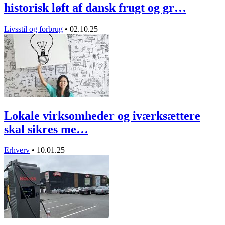
historisk løft af dansk frugt og gr…
Livsstil og forbrug
•
02.10.25
Lokale virksomheder og iværksættere
skal sikres me…
Erhverv
•
10.01.25