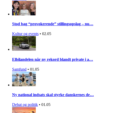
Stod bag “provokerende” stillingsopslag – nu…
Kultur og events
•
02.05
Elbilandelen når ny rekord blandt private i a…
Samfund
•
01.05
Ny national indsats skal styrke danskernes de…
Debat og politik
•
01.05