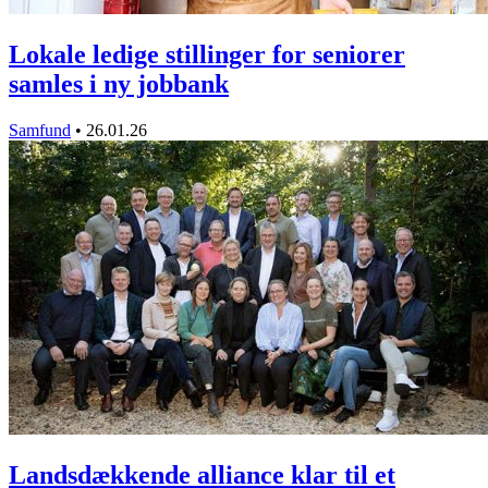
Lokale ledige stillinger for seniorer
samles i ny jobbank
Samfund
•
26.01.26
Landsdækkende alliance klar til et