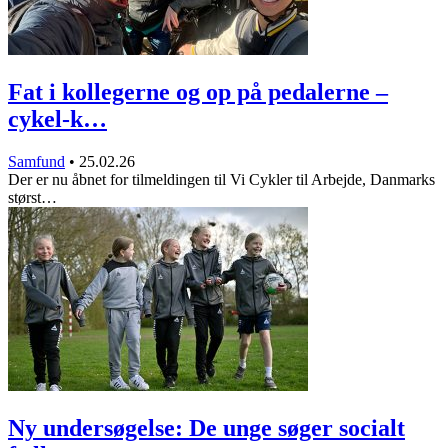
Fat i kollegerne og op på pedalerne –
cykel-k…
Samfund
•
25.02.26
Der er nu åbnet for tilmeldingen til Vi Cykler til Arbejde, Danmarks
størst…
Ny undersøgelse: De unge søger socialt