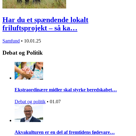
Har du et spændende lokalt
friluftsprojekt – så ka…
Samfund
•
10.01.25
Debat og Politik
Ekstraordinære midler skal styrke beredskabet…
Debat og politik
•
01.07
Akvakulturen er en del af fremtidens fødevare…