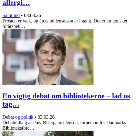
allergi…
Samfund
•
03.03.26
Frosten er væk, og årets pollensæson er i gang. Det er en uønsket
forårsbeb…
En vigtig debat om bibliotekerne – lad os
tag…
Debat og politik
•
03.03.26
Debatindlæg af Paw Østergaard Jensen, forperson for Danmarks
Biblioteksfore…