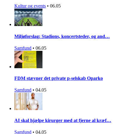
Kultur og events
•
06.05
Miljøforslag: Stadions, koncertsteder, og and…
Samfund
•
06.05
FDM stævner det private p-selskab Oparko
Samfund
•
04.05
AI skal hjælpe kirurger med at fjerne al kræf…
Samfund
•
04.05