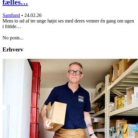
fælles…
Samfund
•
24.02.26
Mens to ud af tre unge højst ses med deres venner én gang om ugen
i fritide…
No posts...
Erhverv