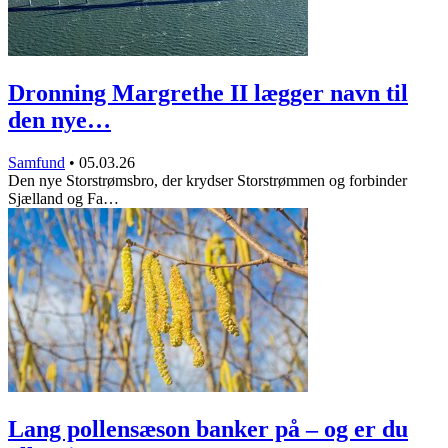
Dronning Margrethe II lægger navn til
den nye…
Samfund
•
05.03.26
Den nye Storstrømsbro, der krydser Storstrømmen og forbinder
Sjælland og Fa…
Lang pollensæson banker på – og er du