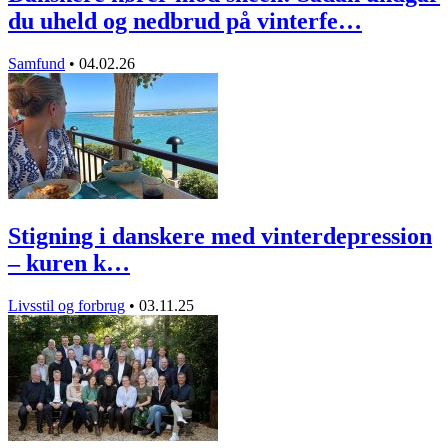
du uheld og nedbrud på vinterfe…
Samfund
•
04.02.26
Stigning i danskere med vinterdepression
– kuren k…
Livsstil og forbrug
•
03.11.25