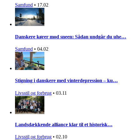
Samfund
•
17.02
Danskere kører mod sneen: Sådan undgår du uhe…
Samfund
•
04.02
Stigning i danskere med vinterdepression – ku…
Livsstil og forbrug
•
03.11
Landsdækkende alliance klar til et historisk…
Livsstil og forbrug
•
02.10