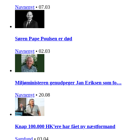
Navnenyt
•
07.03
Søren Pape Poulsen er død
Navnenyt
•
02.03
Miljøministeren genudpeger Jan Eriksen som fo…
Navnenyt
•
20.08
Knap 100.000 HK’ere har fået ny næstformand
Samfund
•
03.04