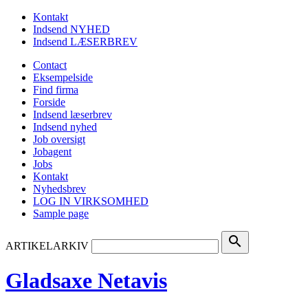
Kontakt
Indsend NYHED
Indsend LÆSERBREV
Contact
Eksempelside
Find firma
Forside
Indsend læserbrev
Indsend nyhed
Job oversigt
Jobagent
Jobs
Kontakt
Nyhedsbrev
LOG IN VIRKSOMHED
Sample page
search
ARTIKELARKIV
Gladsaxe Netavis