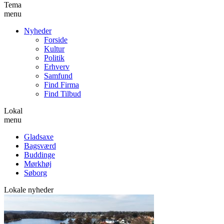
Tema
menu
Nyheder
Forside
Kultur
Politik
Erhverv
Samfund
Find Firma
Find Tilbud
Lokal
menu
Gladsaxe
Bagsværd
Buddinge
Mørkhøj
Søborg
Lokale nyheder