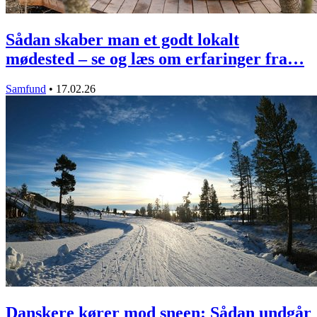
Sådan skaber man et godt lokalt
mødested – se og læs om erfaringer fra…
Samfund
•
17.02.26
Danskere kører mod sneen: Sådan undgår