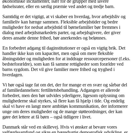
økonomiske incitamenter, især for de grupper med lavere
fødselsrater, eller en særlig præmie ved andet og tredje barn.
Samtidig er det vigtigt, at vi skaber en hverdag, hvor arbejdsliv og
familieliv kan hænge sammen. Fleksible arbejdstider og bedre
muligheder for nedsat arbejdstid til børnefamilier bør fremmes i
dialog med arbejdsmarkedets parter, og arbejdsgivere, der giver
deres ansatte denne frihed, bør anerkendes og belønnes.
En forbedret adgang til daginstitutioner er også en vigtig brik. Det
handler ikke kun om kapacitet, men også om mere fleksible
åbningstider og muligheden for at inddrage ressourcepersoner (f.eks.
bedsteforældre), som kan få samme rettigheder som forældre ved
barns sygdom. Det vil give familier mere frihed og tryghed i
hverdagen.
Vi bør også tage fat om det, der for mange er en svær og sårbar del
af familiedannelsen: fertilitetsbehandling. Adgangen er allerede
forbedret, men den bør udvides yderligere, ligesom oplysning om
mulighederne skal styrkes, så flere kan få hjælp i tide. Og endelig
skal vi have en langt mere ambitiøs kommunikation, der informerer
unge om deres muligheder og de mange støtteordninger, der kan
gøre det lettere at få børn – også tidligere i livet.
Danmark står ved en skillevej. Hvis vi ønsker at bevare vores
velfærdssamfund og sikre en bæredygtig demografisk udvikling, er