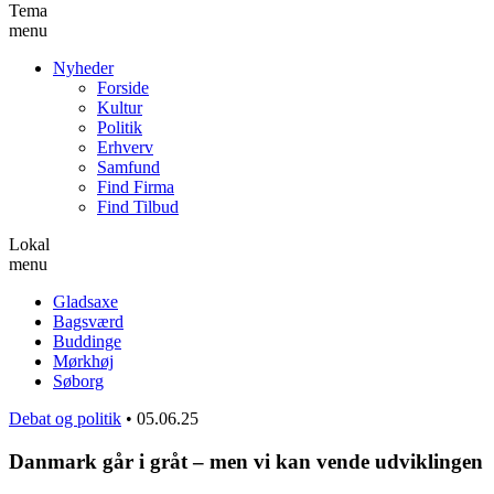
Tema
menu
Nyheder
Forside
Kultur
Politik
Erhverv
Samfund
Find Firma
Find Tilbud
Lokal
menu
Gladsaxe
Bagsværd
Buddinge
Mørkhøj
Søborg
Debat og politik
•
05.06.25
Danmark går i gråt – men vi kan vende udviklingen