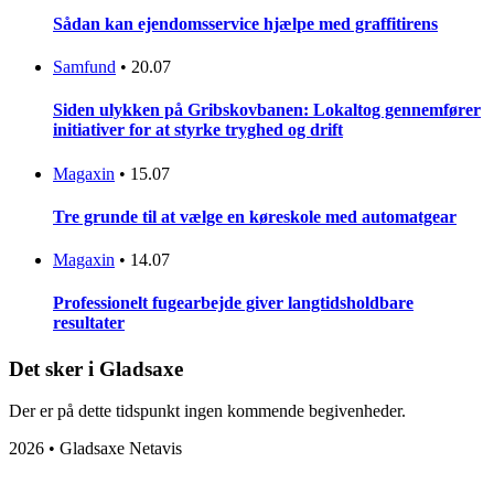
Sådan kan ejendomsservice hjælpe med graffitirens
Samfund
•
20.07
Siden ulykken på Gribskovbanen: Lokaltog gennemfører
initiativer for at styrke tryghed og drift
Magaxin
•
15.07
Tre grunde til at vælge en køreskole med automatgear
Magaxin
•
14.07
Professionelt fugearbejde giver langtidsholdbare
resultater
Det sker i Gladsaxe
Der er på dette tidspunkt ingen kommende begivenheder.
2026 • Gladsaxe Netavis