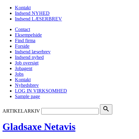
Kontakt
Indsend NYHED
Indsend LÆSERBREV
Contact
Eksempelside
Find firma
Forside
Indsend læserbrev
Indsend nyhed
Job oversigt
Jobagent
Jobs
Kontakt
Nyhedsbrev
LOG IN VIRKSOMHED
Sample page
search
ARTIKELARKIV
Gladsaxe Netavis