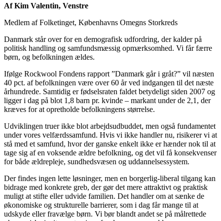
Af Kim Valentin, Venstre
Medlem af Folketinget, Københavns Omegns Storkreds
Danmark står over for en demografisk udfordring, der kalder på
politisk handling og samfundsmæssig opmærksomhed. Vi får færre
børn, og befolkningen ældes.
Ifølge Rockwool Fondens rapport ”Danmark går i gråt?” vil næsten
40 pct. af befolkningen være over 60 år ved indgangen til det næste
århundrede. Samtidig er fødselsraten faldet betydeligt siden 2007 og
ligger i dag på blot 1,8 barn pr. kvinde – markant under de 2,1, der
kræves for at opretholde befolkningens størrelse.
Udviklingen truer ikke blot arbejdsudbuddet, men også fundamentet
under vores velfærdssamfund. Hvis vi ikke handler nu, risikerer vi at
stå med et samfund, hvor der ganske enkelt ikke er hænder nok til at
tage sig af en voksende ældre befolkning, og det vil få konsekvenser
for både ældrepleje, sundhedsvæsen og uddannelsessystem.
Der findes ingen lette løsninger, men en borgerlig-liberal tilgang kan
bidrage med konkrete greb, der gør det mere attraktivt og praktisk
muligt at stifte eller udvide familien. Det handler om at sænke de
økonomiske og strukturelle barrierer, som i dag får mange til at
udskyde eller fravælge børn. Vi bør blandt andet se på målrettede