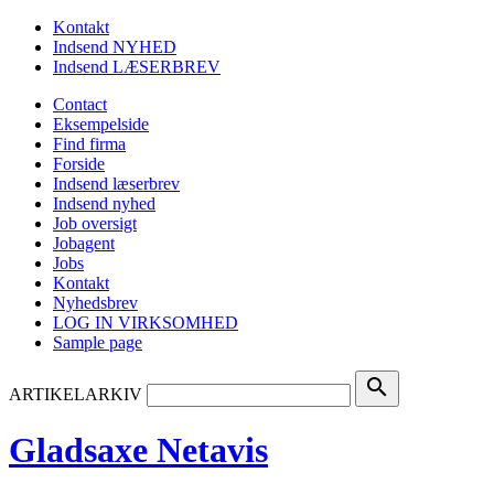
Kontakt
Indsend NYHED
Indsend LÆSERBREV
Contact
Eksempelside
Find firma
Forside
Indsend læserbrev
Indsend nyhed
Job oversigt
Jobagent
Jobs
Kontakt
Nyhedsbrev
LOG IN VIRKSOMHED
Sample page
search
ARTIKELARKIV
Gladsaxe Netavis