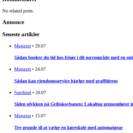
No related posts.
Annonce
Seneste artikler
Magaxin
•
29.07
Sådan booker du tid hos frisør i dit nærområde med en onl
Magaxin
•
24.07
Sådan kan ejendomsservice hjælpe med graffitirens
Samfund
•
20.07
Siden ulykken på Gribskovbanen: Lokaltog gennemfører initi
Magaxin
•
15.07
Tre grunde til at vælge en køreskole med automatgear