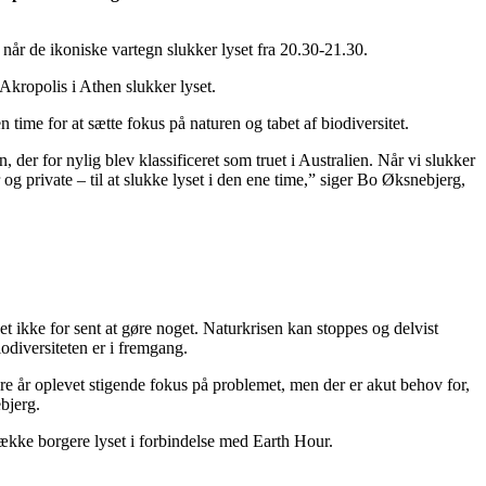
r de ikoniske vartegn slukker lyset fra 20.30-21.30.
kropolis i Athen slukker lyset.
ime for at sætte fokus på naturen og tabet af biodiversitet.
der for nylig blev klassificeret som truet i Australien. Når vi slukker
r og private – til at slukke lyset i den ene time,” siger Bo Øksnebjerg,
t ikke for sent at gøre noget. Naturkrisen kan stoppes og delvist
iodiversiteten er i fremgang.
re år oplevet stigende fokus på problemet, men der er akut behov for,
bjerg.
e borgere lyset i forbindelse med Earth Hour.