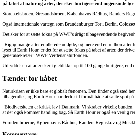
på tabet af natur og arter, der sker hurtigere end nogensinde før i
Storebæltsbroen, Øresundsbroen, Københavns Rådhus, Randers Regnskov
Også internationale vartegn som Brandenburger Tor i Berlin, Colosse
Det sker for at sætte fokus på WWF’s årligt tilbagevendende begivenhe
”Rigtig mange arter er allerede uddøde, og mere end en million arter h
lyset til Earth Hour, er det for at sætte fokus på tabet af arter, der d
generalsekretær i WWF Verdensnaturfonden.
Udryddelsen af arter sker i øjeblikket op til 100 gange hurtigere, end de
Tænder for håbet
Naturkrisen er ikke bare et globalt fænomen. Den finder også sted her 
tilbagerulles, og Earth Hour har derfor til formål både at sætte spot på
”Biodiversiteten er kritisk lav i Danmark. Vi skraber virkelig bunden
at der også kommer handling bag. Så Earth Hour er også en venlig remi
Foruden broerne, Københavns Rådhus, Randers Regnskov og Musikken
Kommentarer