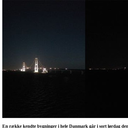
En række kendte bygninger i hele Danmark går i sort lørdag den