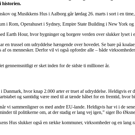
 historien.
 og Musikkens Hus i Aalborg går lørdag 26. marts i sort i en time, nå
um i Rom, Operahuset i Sydney, Empire State Building i New York og A
d Earth Hour, hvor bygninger og borgere verden over slukker lyset i en t
ar en trussel om udryddelse hængende over hovedet. Se bare på koalaen, 
rives af os mennesker. Derfor vil vi også opfordre alle – både virksomhede
t gennemsnitligt er sket inden for de sidste ti millioner år.
i Danmark, hvor knap 2.000 arter er truet af udryddelse. Heldigvis er de
 artstabet og samtidig være med til at tænde håbet for en fremtid, hvor b
, når vi sammenligner os med andre EU-lande. Heldigvis har vi i de sene
nder til politikerne om, at der stadig er lang vej igen,” siger Bo Øksne
s Hus slukker også en række kommuner, virksomheder og en lang rækk