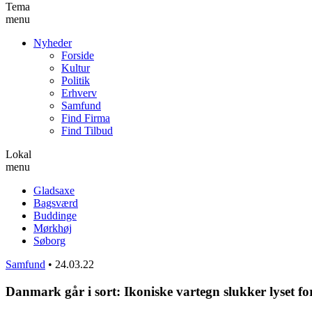
Tema
menu
Nyheder
Forside
Kultur
Politik
Erhverv
Samfund
Find Firma
Find Tilbud
Lokal
menu
Gladsaxe
Bagsværd
Buddinge
Mørkhøj
Søborg
Samfund
•
24.03.22
Danmark går i sort: Ikoniske vartegn slukker lyset fo