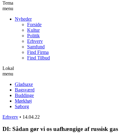
Tema
menu
Nyheder
Forside
Kultur
Politik
Erhverv
Samfund
Find Firma
Find Tilbud
Lokal
menu
Gladsaxe
Bagsværd
Buddinge
Mørkhøj
Søborg
Erhverv
•
14.04.22
DI: Sådan gør vi os uafhængige af russisk gas