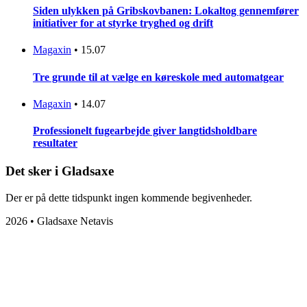
Siden ulykken på Gribskovbanen: Lokaltog gennemfører
initiativer for at styrke tryghed og drift
Magaxin
•
15.07
Tre grunde til at vælge en køreskole med automatgear
Magaxin
•
14.07
Professionelt fugearbejde giver langtidsholdbare
resultater
Det sker i Gladsaxe
Der er på dette tidspunkt ingen kommende begivenheder.
2026 • Gladsaxe Netavis