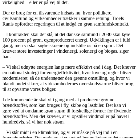
virkelighed – eller er på vej til det.
Der er brug for en tilsvarende indsats nu, hvor politikere,
civilsamfund og virksomheder trækker i samme retning. Troels
Ranis opfordrer regeringen til at indgå en grøn samfundskontrakt.
– I kontrakten skal der stå, at det danske samfund i 2030 skal køre
100 procent på grøn, egenproduceret energi. Udviklingen er i fuld
gang, men vi skal snøre skoene og indstille os på en spurt. Det
kræver store investeringer i vindenergi, solenergi og biogas, siger
han.
– Vi skal udnytte energien langt mere effektivt end i dag. Det kræver
en national strategi for energieffektivitet, hvor love og regler bliver
moderniseret, så de understøtter den grønne omstilling, og hvor vi
blandt andet sikrer, at virksomhedernes overskudsvarme bliver brugt
til at opvarme vores boliger.
I de kommende år skal vi i gang med at producere grønne
brændstoffer, som kan bruges i fly, skibe og lastbiler. Det kan vi
gøre ved at omdanne grøn strøm til forskellige former for flydende
brændstoffer. Men det kræver, at vi opstiller vindmøller på havet i
hundredvis, så vi har nok strøm.
– Vi står midt i en klimakrise, og vi er måske på vej ind i en
forsyningskrise. Det gode er, at svaret på begge kriser er det samme