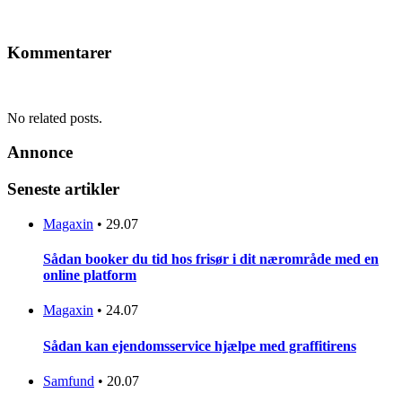
Kommentarer
No related posts.
Annonce
Seneste artikler
Magaxin
•
29.07
Sådan booker du tid hos frisør i dit nærområde med en
online platform
Magaxin
•
24.07
Sådan kan ejendomsservice hjælpe med graffitirens
Samfund
•
20.07