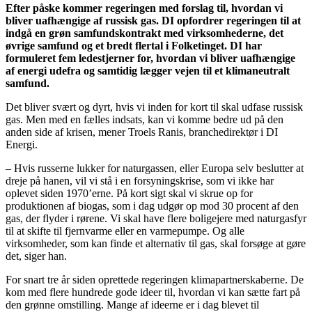
Efter påske kommer regeringen med forslag til, hvordan vi
bliver uafhængige af russisk gas. DI opfordrer regeringen til at
indgå en grøn samfundskontrakt med virksomhederne, det
øvrige samfund og et bredt flertal i Folketinget. DI har
formuleret fem ledestjerner for, hvordan vi bliver uafhængige
af energi udefra og samtidig lægger vejen til et klimaneutralt
samfund.
Det bliver svært og dyrt, hvis vi inden for kort til skal udfase russisk
gas. Men med en fælles indsats, kan vi komme bedre ud på den
anden side af krisen, mener Troels Ranis, branchedirektør i DI
Energi.
– Hvis russerne lukker for naturgassen, eller Europa selv beslutter at
dreje på hanen, vil vi stå i en forsyningskrise, som vi ikke har
oplevet siden 1970’erne. På kort sigt skal vi skrue op for
produktionen af biogas, som i dag udgør op mod 30 procent af den
gas, der flyder i rørene. Vi skal have flere boligejere med naturgasfyr
til at skifte til fjernvarme eller en varmepumpe. Og alle
virksomheder, som kan finde et alternativ til gas, skal forsøge at gøre
det, siger han.
For snart tre år siden oprettede regeringen klimapartnerskaberne. De
kom med flere hundrede gode ideer til, hvordan vi kan sætte fart på
den grønne omstilling. Mange af ideerne er i dag blevet til