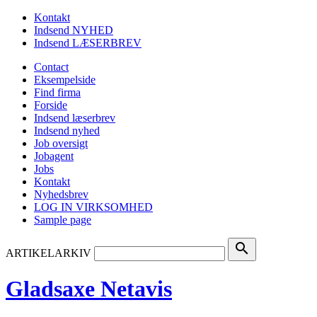
Kontakt
Indsend NYHED
Indsend LÆSERBREV
Contact
Eksempelside
Find firma
Forside
Indsend læserbrev
Indsend nyhed
Job oversigt
Jobagent
Jobs
Kontakt
Nyhedsbrev
LOG IN VIRKSOMHED
Sample page
search
ARTIKELARKIV
Gladsaxe Netavis