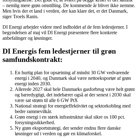
– nemlig mere grøn omstilling. De kommende år bliver ikke nemme.
Men hvis der et land i verden, der kan klare det, er det Danmark,
siger Troels Ranis.
DI Energi arbejder videre med indholdet af de fem ledestjerner. I
begyndelsen af maj vil DI Energi præsentere flere konkrete
anbefalinger og løsninger.
DI Energis fem ledestjerner til grøn
samfundskontrakt:
En hurtig plan for opsætning af mindst 30 GW vedvarende
energi i 2040, og Danmark skal være nettoeksportør af grøn
energi inden 2030.
Allerede 2027 skal hele Danmarks gasforbrug være helt grønt
og bæredygtigt, det indebærer også at der senest i 2030 skal
være sat strøm til alle 6 GW PtX
National strategi for energieffektivitet og sektorkobling med
bedre rammevilkår.
Grøn energi i en stærk infrastruktur skal sikre os 100 pct.
forsyningssikkerhed.
Ny grøn eksportstrategi, der sender endnu flere danske
løsninger ud i verden og gør en klimaforskel.