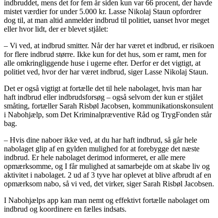
indbruddet, mens det for fem år siden kun var 66 procent, der havde
mistet værdier for under 5.000 kr. Lasse Nikolaj Staun opfordrer
dog til, at man altid anmelder indbrud til politiet, uanset hvor meget
eller hvor lidt, der er blevet stjålet:
– Vi ved, at indbrud smitter. Når der har været et indbrud, er risikoen
for flere indbrud større. Ikke kun for det hus, som er ramt, men for
alle omkringliggende huse i ugerne efter. Derfor er det vigtigt, at
politiet ved, hvor der har været indbrud, siger Lasse Nikolaj Staun.
Det er også vigtigt at fortælle det til hele nabolaget, hvis man har
haft indbrud eller indbrudsforsøg – også selvom der kun er stjålet
småting, fortæller Sarah Risbøl Jacobsen, kommunikationskonsulent
i Nabohjælp, som Det Kriminalpræventive Råd og TrygFonden står
bag.
– Hvis dine naboer ikke ved, at du har haft indbrud, så går hele
nabolaget glip af en gylden mulighed for at forebygge det næste
indbrud. Er hele nabolaget derimod informeret, er alle mere
opmærksomme, og I får mulighed at samarbejde om at skabe liv og
aktivitet i nabolaget. 2 ud af 3 tyve har oplevet at blive afbrudt af en
opmærksom nabo, så vi ved, det virker, siger Sarah Risbøl Jacobsen.
I Nabohjælps app kan man nemt og effektivt fortælle nabolaget om
indbrud og koordinere en fælles indsats.