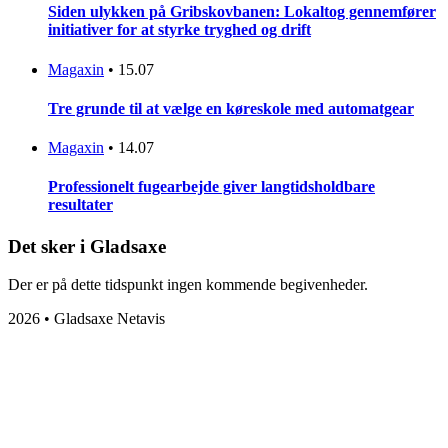
Siden ulykken på Gribskovbanen: Lokaltog gennemfører
initiativer for at styrke tryghed og drift
Magaxin
•
15.07
Tre grunde til at vælge en køreskole med automatgear
Magaxin
•
14.07
Professionelt fugearbejde giver langtidsholdbare
resultater
Det sker i Gladsaxe
Der er på dette tidspunkt ingen kommende begivenheder.
2026 • Gladsaxe Netavis