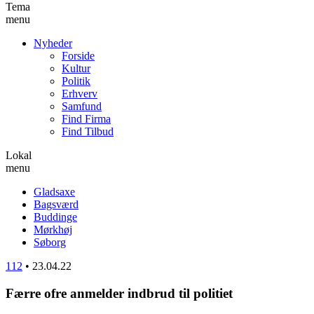
Tema
menu
Nyheder
Forside
Kultur
Politik
Erhverv
Samfund
Find Firma
Find Tilbud
Lokal
menu
Gladsaxe
Bagsværd
Buddinge
Mørkhøj
Søborg
112
•
23.04.22
Færre ofre anmelder indbrud til politiet