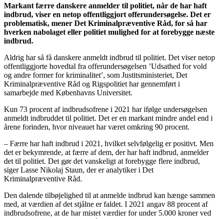
Markant færre danskere anmelder til politiet, når de har haft
indbrud, viser en netop offentliggjort offerundersøgelse. Det er
problematisk, mener Det Kriminalpræventive Råd, for så har
hverken nabolaget eller politiet mulighed for at forebygge næste
indbrud.
Aldrig har så få danskere anmeldt indbrud til politiet. Det viser netop
offentliggjorte hovedtal fra offerundersøgelsen ’Udsathed for vold
og andre former for kriminalitet’, som Justitsministeriet, Det
Kriminalpræventive Råd og Rigspolitiet har gennemført i
samarbejde med Københavns Universitet.
Kun 73 procent af indbrudsofrene i 2021 har ifølge undersøgelsen
anmeldt indbruddet til politiet. Det er en markant mindre andel end i
årene forinden, hvor niveauet har været omkring 90 procent.
– Færre har haft indbrud i 2021, hvilket selvfølgelig er positivt. Men
det er bekymrende, at færre af dem, der har haft indbrud, anmelder
det til politiet. Det gør det vanskeligt at forebygge flere indbrud,
siger Lasse Nikolaj Staun, der er analytiker i Det
Kriminalpræventive Råd.
Den dalende tilbøjelighed til at anmelde indbrud kan hænge sammen
med, at værdien af det stjålne er faldet. I 2021 angav 88 procent af
indbrudsofrene, at de har mistet værdier for under 5.000 kroner ved