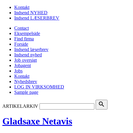
Kontakt
Indsend NYHED
Indsend LÆSERBREV
Contact
Eksempelside
Find firma
Forside
Indsend læserbrev
Indsend nyhed
Job oversigt
Jobagent
Jobs
Kontakt
Nyhedsbrev
LOG IN VIRKSOMHED
Sample page
search
ARTIKELARKIV
Gladsaxe Netavis