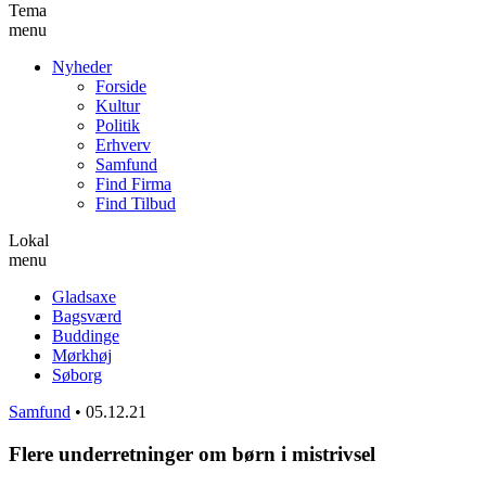
Tema
menu
Nyheder
Forside
Kultur
Politik
Erhverv
Samfund
Find Firma
Find Tilbud
Lokal
menu
Gladsaxe
Bagsværd
Buddinge
Mørkhøj
Søborg
Samfund
•
05.12.21
Flere underretninger om børn i mistrivsel