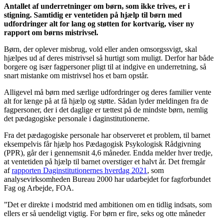
Antallet af underretninger om børn, som ikke trives, er i
stigning. Samtidig er ventetiden på hjælp til børn med
udfordringer alt for lang og støtten for kortvarig, viser ny
rapport om børns mistrivsel.
Børn, der oplever misbrug, vold eller anden omsorgssvigt, skal
hjælpes ud af deres mistrivsel så hurtigt som muligt. Derfor har både
borgere og især fagpersoner pligt til at indgive en underretning, så
snart mistanke om mistrivsel hos et barn opstår.
Alligevel må børn med særlige udfordringer og deres familier vente
alt for længe på at få hjælp og støtte. Sådan lyder meldingen fra de
fagpersoner, der i det daglige er tættest på de mindste børn, nemlig
det pædagogiske personale i daginstitutionerne.
Fra det pædagogiske personale har observeret et problem, til barnet
eksempelvis får hjælp hos Pædagogisk Psykologisk Rådgivning
(PPR), går der i gennemsnit 4,6 måneder. Endda melder hver tredje,
at ventetiden på hjælp til barnet overstiger et halvt år. Det fremgår
af
rapporten Daginstitutionernes hverdag 2021
, som
analysevirksomheden Bureau 2000 har udarbejdet for fagforbundet
Fag og Arbejde, FOA.
”Det er direkte i modstrid med ambitionen om en tidlig indsats, som
ellers er så uendeligt vigtig. For børn er fire, seks og otte måneder