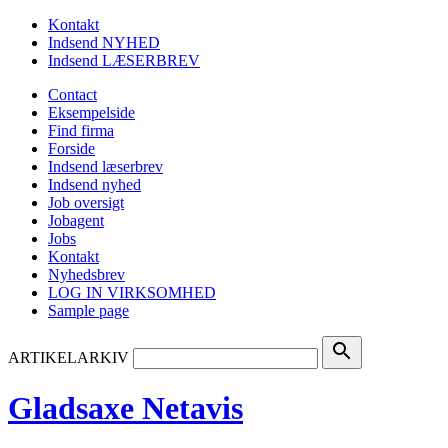
Kontakt
Indsend NYHED
Indsend LÆSERBREV
Contact
Eksempelside
Find firma
Forside
Indsend læserbrev
Indsend nyhed
Job oversigt
Jobagent
Jobs
Kontakt
Nyhedsbrev
LOG IN VIRKSOMHED
Sample page
search
ARTIKELARKIV
Gladsaxe Netavis