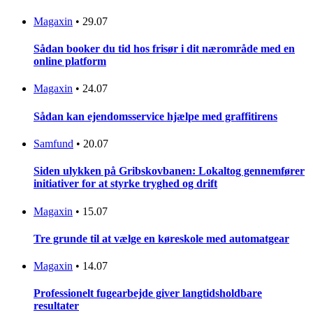
Magaxin
•
29.07
Sådan booker du tid hos frisør i dit nærområde med en
online platform
Magaxin
•
24.07
Sådan kan ejendomsservice hjælpe med graffitirens
Samfund
•
20.07
Siden ulykken på Gribskovbanen: Lokaltog gennemfører
initiativer for at styrke tryghed og drift
Magaxin
•
15.07
Tre grunde til at vælge en køreskole med automatgear
Magaxin
•
14.07
Professionelt fugearbejde giver langtidsholdbare
resultater