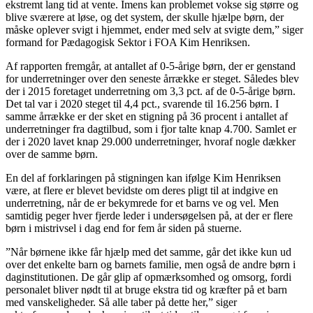
ekstremt lang tid at vente. Imens kan problemet vokse sig større og
blive sværere at løse, og det system, der skulle hjælpe børn, der
måske oplever svigt i hjemmet, ender med selv at svigte dem,” siger
formand for Pædagogisk Sektor i FOA Kim Henriksen.
Af rapporten fremgår, at antallet af 0-5-årige børn, der er genstand
for underretninger over den seneste årrække er steget. Således blev
der i 2015 foretaget underretning om 3,3 pct. af de 0-5-årige børn.
Det tal var i 2020 steget til 4,4 pct., svarende til 16.256 børn. I
samme årrække er der sket en stigning på 36 procent i antallet af
underretninger fra dagtilbud, som i fjor talte knap 4.700. Samlet er
der i 2020 lavet knap 29.000 underretninger, hvoraf nogle dækker
over de samme børn.
En del af forklaringen på stigningen kan ifølge Kim Henriksen
være, at flere er blevet bevidste om deres pligt til at indgive en
underretning, når de er bekymrede for et barns ve og vel. Men
samtidig peger hver fjerde leder i undersøgelsen på, at der er flere
børn i mistrivsel i dag end for fem år siden på stuerne.
”Når børnene ikke får hjælp med det samme, går det ikke kun ud
over det enkelte barn og barnets familie, men også de andre børn i
daginstitutionen. De går glip af opmærksomhed og omsorg, fordi
personalet bliver nødt til at bruge ekstra tid og kræfter på et barn
med vanskeligheder. Så alle taber på dette her,” siger