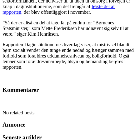
sektorformanden, der henviser til, at tiden til omsorg i forvejen er
knap i daginstitutionerne, som det fremgår af
første del af
rapporten,
der blev offentliggjort i november.
”Så der er altså en del at tage fat på endnu for ”Børnenes
Statsminister,” som Mette Frederiksen har udnævnt sig selv til at
være,” siger Kim Henriksen.
Rapporten Daginstitutionernes hverdag viser, at mistrivsel blandt
børn socialt vender den tunge ende nedad og hænger sammen med
forhold som forældres uddannelsesniveau og boligforhold. Også
temaer som forældresamarbejde, tilsyn og bemanding berøres i
rapporten.
Kommentarer
No related posts.
Annonce
Seneste artikler