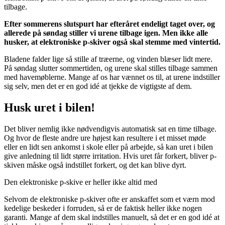
tilbage.
Efter sommerens slutspurt har efteråret endeligt taget over, og
allerede på søndag stiller vi urene tilbage igen. Men ikke alle
husker, at elektroniske p-skiver også skal stemme med vintertid.
Bladene falder lige så stille af træerne, og vinden blæser lidt mere.
På søndag slutter sommertiden, og urene skal stilles tilbage sammen
med havemøblerne. Mange af os har vænnet os til, at urene indstiller
sig selv, men det er en god idé at tjekke de vigtigste af dem.
Husk uret i bilen!
Det bliver nemlig ikke nødvendigvis automatisk sat en time tilbage.
Og hvor de fleste andre ure højest kan resultere i et misset møde
eller en lidt sen ankomst i skole eller på arbejde, så kan uret i bilen
give anledning til lidt større irritation. Hvis uret får forkert, bliver p-
skiven måske også indstillet forkert, og det kan blive dyrt.
Den elektroniske p-skive er heller ikke altid med
Selvom de elektroniske p-skiver ofte er anskaffet som et værn mod
kedelige beskeder i forruden, så er de faktisk heller ikke nogen
garanti. Mange af dem skal indstilles manuelt, så det er en god idé at