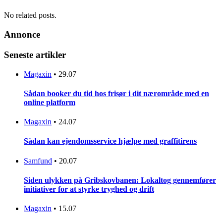
No related posts.
Annonce
Seneste artikler
Magaxin
•
29.07
Sådan booker du tid hos frisør i dit nærområde med en
online platform
Magaxin
•
24.07
Sådan kan ejendomsservice hjælpe med graffitirens
Samfund
•
20.07
Siden ulykken på Gribskovbanen: Lokaltog gennemfører
initiativer for at styrke tryghed og drift
Magaxin
•
15.07