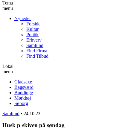
Tema
menu
Nyheder
Forside
Kultur
Politik
Erhverv
Samfund
Find Firma
Find Tilbud
Lokal
menu
Gladsaxe
Bagsværd
Buddinge
Mørkhøj
Søborg
Samfund
•
24.10.23
Husk p-skiven på søndag