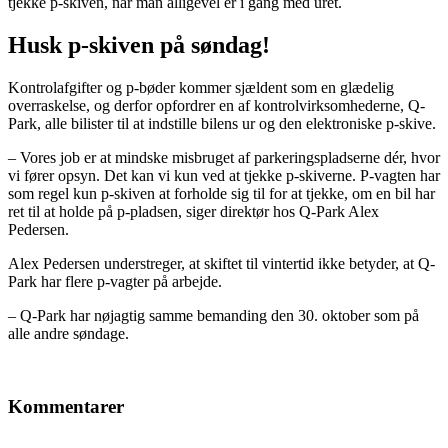
tjekke p-skiven, når man alligevel er i gang med uret.
Husk p-skiven på søndag!
Kontrolafgifter og p-bøder kommer sjældent som en glædelig
overraskelse, og derfor opfordrer en af kontrolvirksomhederne, Q-
Park, alle bilister til at indstille bilens ur og den elektroniske p-skive.
– Vores job er at mindske misbruget af parkeringspladserne dér, hvor
vi fører opsyn. Det kan vi kun ved at tjekke p-skiverne. P-vagten har
som regel kun p-skiven at forholde sig til for at tjekke, om en bil har
ret til at holde på p-pladsen, siger direktør hos Q-Park Alex
Pedersen.
Alex Pedersen understreger, at skiftet til vintertid ikke betyder, at Q-
Park har flere p-vagter på arbejde.
– Q-Park har nøjagtig samme bemanding den 30. oktober som på
alle andre søndage.
Kommentarer