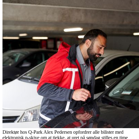
Direktør hos Q-Park Alex Pedersen opfordrer alle bilister med
elektronisk p-skive om at tjekke, at uret på søndag stilles en time