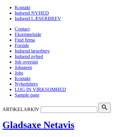
Kontakt
Indsend NYHED
Indsend LÆSERBREV
Contact
Eksempelside
Find firma
Forside
Indsend læserbrev
Indsend nyhed
Job oversigt
Jobagent
Jobs
Kontakt
Nyhedsbrev
LOG IN VIRKSOMHED
Sample page
search
ARTIKELARKIV
Gladsaxe Netavis