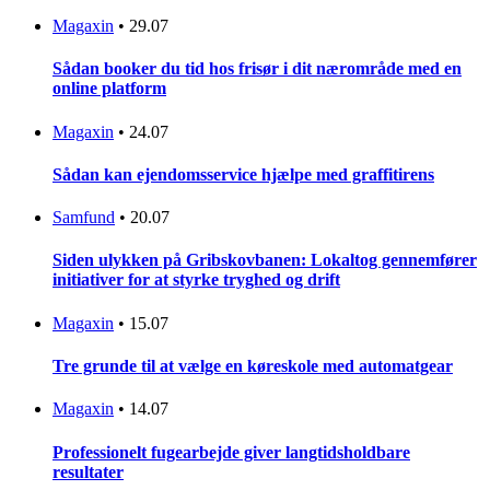
Magaxin
•
29.07
Sådan booker du tid hos frisør i dit nærområde med en
online platform
Magaxin
•
24.07
Sådan kan ejendomsservice hjælpe med graffitirens
Samfund
•
20.07
Siden ulykken på Gribskovbanen: Lokaltog gennemfører
initiativer for at styrke tryghed og drift
Magaxin
•
15.07
Tre grunde til at vælge en køreskole med automatgear
Magaxin
•
14.07
Professionelt fugearbejde giver langtidsholdbare
resultater