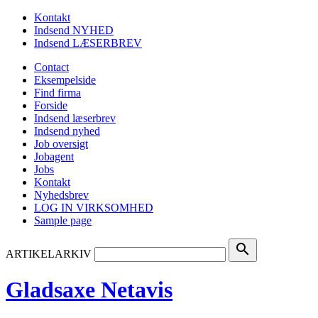
Kontakt
Indsend NYHED
Indsend LÆSERBREV
Contact
Eksempelside
Find firma
Forside
Indsend læserbrev
Indsend nyhed
Job oversigt
Jobagent
Jobs
Kontakt
Nyhedsbrev
LOG IN VIRKSOMHED
Sample page
search
ARTIKELARKIV
Gladsaxe Netavis