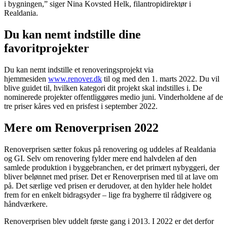
i bygningen,” siger Nina Kovsted Helk, filantropidirektør i
Realdania.
Du kan nemt indstille dine
favoritprojekter
Du kan nemt indstille et renoveringsprojekt via
hjemmesiden
www.renover.dk
til og med den 1. marts 2022. Du vil
blive guidet til, hvilken kategori dit projekt skal indstilles i. De
nominerede projekter offentliggøres medio juni. Vinderholdene af de
tre priser kåres ved en prisfest i september 2022.
Mere om Renoverprisen 2022
Renoverprisen sætter fokus på renovering og uddeles af Realdania
og GI. Selv om renovering fylder mere end halvdelen af den
samlede produktion i byggebranchen, er det primært nybyggeri, der
bliver belønnet med priser. Det er Renoverprisen med til at lave om
på. Det særlige ved prisen er derudover, at den hylder hele holdet
frem for en enkelt bidragsyder – lige fra bygherre til rådgivere og
håndværkere.
Renoverprisen blev uddelt første gang i 2013. I 2022 er det derfor