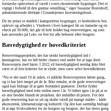
forstærke oplevelsen af værdi i vores eksisterende bygninger. Det er
vigtigt i forhold til den grønne omstilling,” siger Susanne Borenhoff,
administrerende direktør i Grundejernes Investeringsfond.
De tre priser er inddelt i kategorierne bygninger, vi henholdsvis bor,
oplever og arbejder i. Vinderen i hver kategori får en statuette og en
check på 50.000, der går til hele holdet bag renoveringen, og som
kan anvendes på f.eks. en fest for alle beboere eller brugere.
Bæredygtighed er hovedkriteriet
Renoveringsprojekter, der har tænkt bæredygtighed ind i
løsningerne, har en lidt bedre chance end andre for at tage årets
Renoverpris med hjem. I 2022 vil bæredygtighed nemlig ikke blot
være et af fem kriterier for at vinde, men være selve hovedkriteriet.
”Nu er det snart 10 år siden, vi uddelte Renoverprisen første gang,
og vi har lært meget på de år. Ikke mindst, at de gode renoveringer
også kan bidrage til at gøre fremtiden grønnere. Derfor fylder
bæredygtighed med rette endnu mere i år. Vi håber igen i år på at se
en stor bredde blandt de projekter, der indstilles til prisen. For den
gode renovering kan se ud og skabe værdi på mange måder – både
økonomisk, klimamæssigt og kulturelt. Og den kan samtidig bidrage
til at øge livskvaliteten for de borgere og brugere, der har deres gang