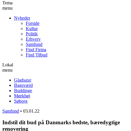
Tema
menu
Nyheder
Forside
Kultur
Politik
Erhverv
Samfund
Find Firma
Find Tilbud
Lokal
menu
Gladsaxe
Bagsværd
Buddinge
Mørkhøj
Søborg
Samfund
•
03.01.22
Indstil dit bud på Danmarks bedste, bæredygtige
renovering