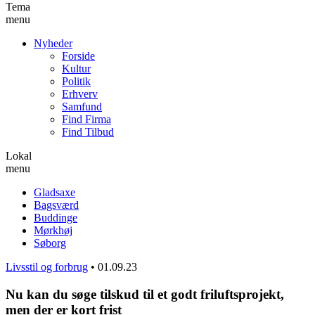
Tema
menu
Nyheder
Forside
Kultur
Politik
Erhverv
Samfund
Find Firma
Find Tilbud
Lokal
menu
Gladsaxe
Bagsværd
Buddinge
Mørkhøj
Søborg
Livsstil og forbrug
•
01.09.23
Nu kan du søge tilskud til et godt friluftsprojekt,
men der er kort frist