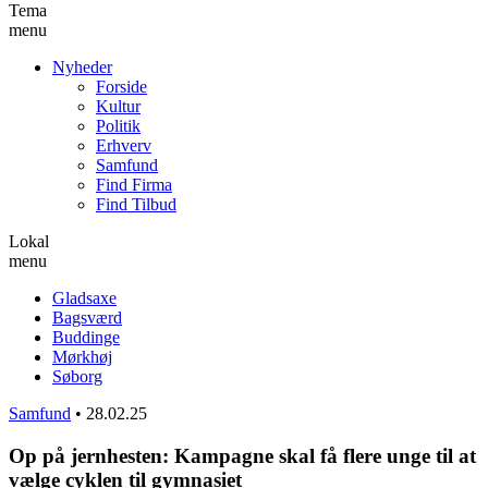
Tema
menu
Nyheder
Forside
Kultur
Politik
Erhverv
Samfund
Find Firma
Find Tilbud
Lokal
menu
Gladsaxe
Bagsværd
Buddinge
Mørkhøj
Søborg
Samfund
•
28.02.25
Op på jernhesten: Kampagne skal få flere unge til at
vælge cyklen til gymnasiet