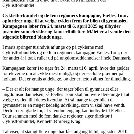
Cyklistforbundet
Cyklistforbundet og de fem regioners kampagne, Fælles-Tour,
opfordrer unge til at vælge cyklen frem for bilen til gymnasiet.
Kampagnen løber fra 24. marts til 6. april 2025 og tilbyder
præmier som elcykler og koncertbilletter. Målet er at vende den
stigende biltrend blandt unge.
I marts springer tusindvis af unge op på cyklerne med
Cyklistforbundets og de fem regioners kampagne Fælles-Tour, der
for andet år i træk ruller ud på ungdomsuddannelser i hele Danmark.
Kampagnen kører i to uger fra 24. marts til 6. april, hvor det gælder
for eleverne om at cykle mest muligt, og der er flotte præmier på
højkant. Det er gratis at deltage, og der er netop åbnet for tilmelding.
– Der er alt for mange unge, der tager bilen til gymnasiet eller
ungdomsuddannelsen, så Fælles-Tour skal motivere flere unge til at
vælge cyklen til i deres hverdag. At så mange tager bilen til
gymnasiet er en meget kedelig udvikling, som vi skal have vendt.
Derfor er vi glade for, at vi endnu engang kan indbyde til Fælles-
Tour sammen med de fem danske regioner, siger direktør i
Cyklistforbundet, Kenneth Øhrberg Krag.
Tal viser, at stadigt flere unge har fået adgang til bil, og siden 2010