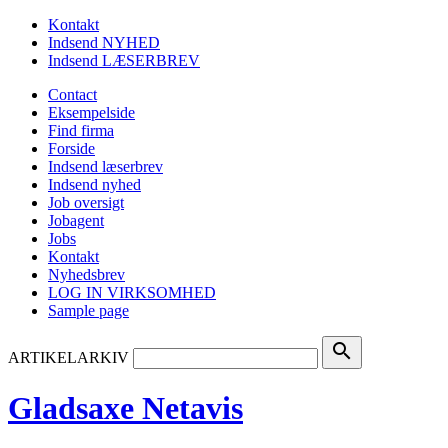
Kontakt
Indsend NYHED
Indsend LÆSERBREV
Contact
Eksempelside
Find firma
Forside
Indsend læserbrev
Indsend nyhed
Job oversigt
Jobagent
Jobs
Kontakt
Nyhedsbrev
LOG IN VIRKSOMHED
Sample page
search
ARTIKELARKIV
Gladsaxe Netavis