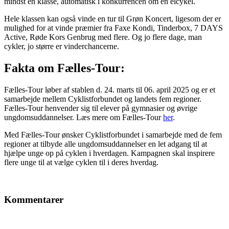
mindst én klasse, automatisk i konkurrencen om en elcykel.
Hele klassen kan også vinde en tur til Grøn Koncert, ligesom der er
mulighed for at vinde præmier fra Faxe Kondi, Tinderbox, 7 DAYS
Active, Røde Kors Genbrug med flere. Og jo flere dage, man
cykler, jo større er vinderchancerne.
Fakta om Fælles-Tour:
Fælles-Tour løber af stablen d. 24. marts til 06. april 2025 og er et
samarbejde mellem Cyklistforbundet og landets fem regioner.
Fælles-Tour henvender sig til elever på gymnasier og øvrige
ungdomsuddannelser. Læs mere om Fælles-Tour
her
.
Med Fælles-Tour ønsker Cyklistforbundet i samarbejde med de fem
regioner at tilbyde alle ungdomsuddannelser en let adgang til at
hjælpe unge op på cyklen i hverdagen. Kampagnen skal inspirere
flere unge til at vælge cyklen til i deres hverdag.
Kommentarer