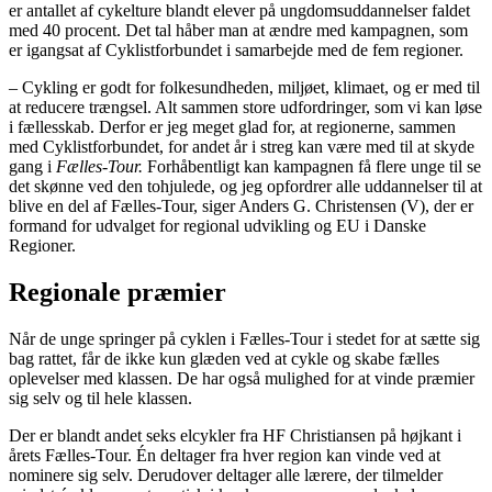
er antallet af cykelture blandt elever på ungdomsuddannelser faldet
med 40 procent. Det tal håber man at ændre med kampagnen, som
er igangsat af Cyklistforbundet i samarbejde med de fem regioner.
– Cykling er godt for folkesundheden, miljøet, klimaet, og er med til
at reducere trængsel. Alt sammen store udfordringer, som vi kan løse
i fællesskab. Derfor er jeg meget glad for, at regionerne, sammen
med Cyklistforbundet, for andet år i streg kan være med til at skyde
gang i
Fælles-Tour.
Forhåbentligt kan kampagnen få flere unge til se
det skønne ved den tohjulede, og jeg opfordrer alle uddannelser til at
blive en del af Fælles-Tour, siger Anders G. Christensen (V), der er
formand for udvalget for regional udvikling og EU i Danske
Regioner.
Regionale præmier
Når de unge springer på cyklen i Fælles-Tour i stedet for at sætte sig
bag rattet, får de ikke kun glæden ved at cykle og skabe fælles
oplevelser med klassen. De har også mulighed for at vinde præmier
sig selv og til hele klassen.
Der er blandt andet seks elcykler fra HF Christiansen på højkant i
årets Fælles-Tour. Én deltager fra hver region kan vinde ved at
nominere sig selv. Derudover deltager alle lærere, der tilmelder