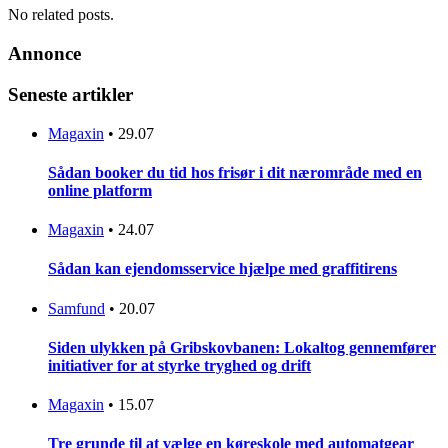
No related posts.
Annonce
Seneste artikler
Magaxin
•
29.07
Sådan booker du tid hos frisør i dit nærområde med en
online platform
Magaxin
•
24.07
Sådan kan ejendomsservice hjælpe med graffitirens
Samfund
•
20.07
Siden ulykken på Gribskovbanen: Lokaltog gennemfører
initiativer for at styrke tryghed og drift
Magaxin
•
15.07
Tre grunde til at vælge en køreskole med automatgear