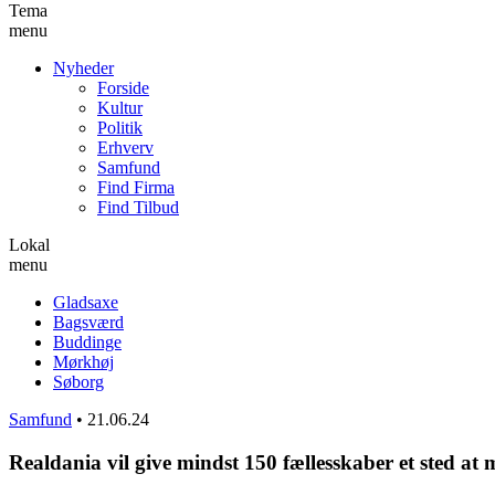
Tema
menu
Nyheder
Forside
Kultur
Politik
Erhverv
Samfund
Find Firma
Find Tilbud
Lokal
menu
Gladsaxe
Bagsværd
Buddinge
Mørkhøj
Søborg
Samfund
•
21.06.24
Realdania vil give mindst 150 fællesskaber et sted a