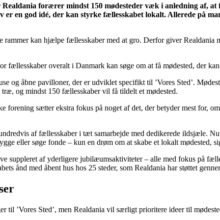
r Realdania forærer mindst 150 mødesteder væk i anledning af, at 
er en god idé, der kan styrke fællesskabet lokalt. Allerede på man
siske rammer kan hjælpe fællesskaber med at gro. Derfor giver Realdania
vor fællesskaber overalt i Danmark kan søge om at få mødested, der kan
e og åbne pavilloner, der er udviklet specifikt til ’Vores Sted’. Mødes
træ, og mindst 150 fællesskaber vil få tildelt et mødested.
ke forening sætter ekstra fokus på noget af det, der betyder mest for, om
l hundredvis af fællesskaber i tæt samarbejde med dedikerede ildsjæle. Nu 
bygge eller søge fonde – kun en drøm om at skabe et lokalt mødested, si
ive suppleret af yderligere jubilæumsaktiviteter – alle med fokus på fæl
sskabets ånd med åbent hus hos 25 steder, som Realdania har støttet ge
ser
r til ’Vores Sted’, men Realdania vil særligt prioritere ideer til mødest