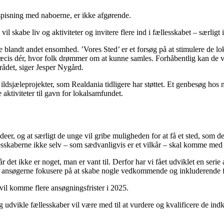
esspisning med naboerne, er ikke afgørende.
il skabe liv og aktiviteter og invitere flere ind i fællesskabet – særligt
blandt andet ensomhed. ’Vores Sted’ er et forsøg på at stimulere de lok
æcis dér, hvor folk drømmer om at kunne samles. Forhåbentlig kan de vær
rådet, siger Jesper Nygård.
ldsjæleprojekter, som Realdania tidligere har støttet. Et genbesøg hos me
 aktiviteter til gavn for lokalsamfundet.
deer, og at særligt de unge vil gribe muligheden for at få et sted, som de
llesskaberne ikke selv – som sædvanligvis er et vilkår – skal komme me
år det ikke er noget, man er vant til. Derfor har vi fået udviklet en ser
kan ansøgerne fokusere på at skabe nogle vedkommende og inkluderende 
 vil komme flere ansøgningsfrister i 2025.
og udvikle fællesskaber vil være med til at vurdere og kvalificere de i