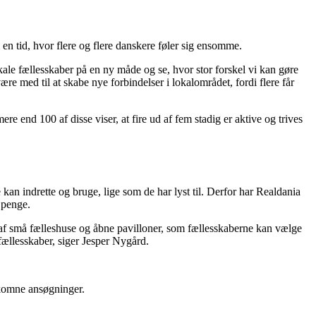
 i en tid, hvor flere og flere danskere føler sig ensomme.
ale fællesskaber på en ny måde og se, hvor stor forskel vi kan gøre
e med til at skabe nye forbindelser i lokalområdet, fordi flere får
re end 100 af disse viser, at fire ud af fem stadig er aktive og trives
 kan indrette og bruge, lige som de har lyst til. Derfor har Realdania
d penge.
ie af små fælleshuse og åbne pavilloner, som fællesskaberne kan vælge
fællesskaber, siger Jesper Nygård.
ndkomne ansøgninger.