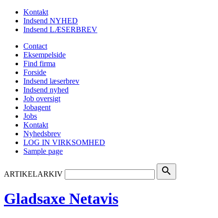
Kontakt
Indsend NYHED
Indsend LÆSERBREV
Contact
Eksempelside
Find firma
Forside
Indsend læserbrev
Indsend nyhed
Job oversigt
Jobagent
Jobs
Kontakt
Nyhedsbrev
LOG IN VIRKSOMHED
Sample page
search
ARTIKELARKIV
Gladsaxe Netavis