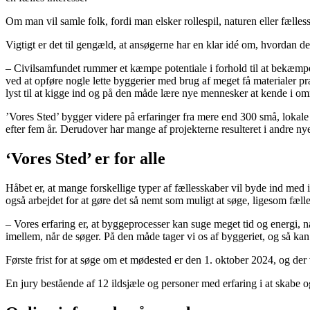
Om man vil samle folk, fordi man elsker rollespil, naturen eller fæll
Vigtigt er det til gengæld, at ansøgerne har en klar idé om, hvordan de v
– Civilsamfundet rummer et kæmpe potentiale i forhold til at bekæmpe 
ved at opføre nogle lette byggerier med brug af meget få materialer pr
lyst til at kigge ind og på den måde lære nye mennesker at kende i om
’Vores Sted’ bygger videre på erfaringer fra mere end 300 små, lokale i
efter fem år. Derudover har mange af projekterne resulteret i andre nye
‘Vores Sted’ er for alle
Håbet er, at mange forskellige typer af fællesskaber vil byde ind med i
også arbejdet for at gøre det så nemt som muligt at søge, ligesom fæ
– Vores erfaring er, at byggeprocesser kan suge meget tid og energi, n
imellem, når de søger. På den måde tager vi os af byggeriet, og så 
Første frist for at søge om et mødested er den 1. oktober 2024, og der
En jury bestående af 12 ildsjæle og personer med erfaring i at skabe 