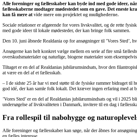
Alle foreninger og fællesskaber kan byde ind med gode ideer, nå
fællesskaberne modtager mødestedet som en gave. Det eneste krav 
kan få mere at
vide mere om projektet og mulighederne.
Sociale relationer er afgørende for vores livskvalitet, og de rette fy
med gode ideer til lokale mødesteder, der kan bringe folk sammen.
Den 10. juni åbnede Realdania op for ansøgninger til ’Vores Sted’, h
Ansøgerne kan helt konkret vælge mellem en serie af fire små fælleshus
overskudsmaterialer og naturlige, biogene materialer som eksempelvis 
Tiltaget er en del af Realdanias jubilæumsindsats, hvor den filantropis
at være en del af et fællesskab.
– I de sidste 25 år har vi med støtte til de fysiske rammer bidraget ti
god idé, der kan samle folk lokalt. Det kræver ingen erfaring med at 
’Vores Sted’ er en del af Realdanias jubilæumsindsats og vil i 2025 bl
undersøgelse af livskvaliteten i Danmark, invitere til en dag i fælle
Fra rollespil til nabohygge og naturoplevel
Alle foreninger og fællesskaber kan søge, når der åbnes for ansøgninge
en fælles interesse.