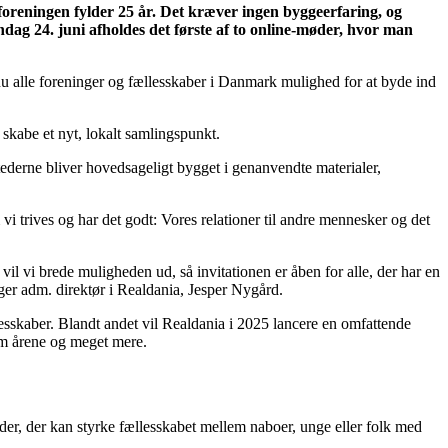
foreningen fylder 25 år. Det kræver ingen byggeerfaring, og
dag 24. juni afholdes det første af to online-møder, hvor man
 nu alle foreninger og fællesskaber i Danmark mulighed for at byde ind
 skabe et nyt, lokalt samlingspunkt.
tederne bliver hovedsageligt bygget i genanvendte materialer,
 vi trives og har det godt: Vores relationer til andre mennesker og det
vil vi brede muligheden ud, så invitationen er åben for alle, der har en
ger adm. direktør i Realdania, Jesper Nygård.
lesskaber. Blandt andet vil Realdania i 2025 lancere en omfattende
nnem årene og meget mere.
eder, der kan styrke fællesskabet mellem naboer, unge eller folk med