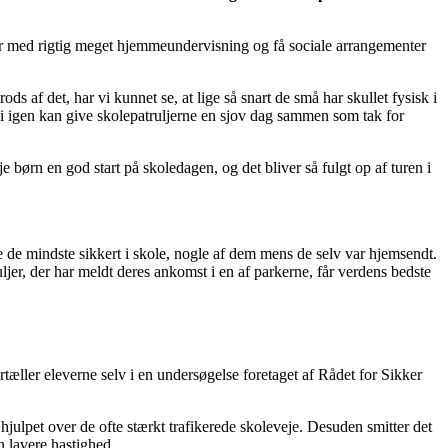
leår med rigtig meget hjemmeundervisning og få sociale arrangementer
ds af det, har vi kunnet se, at lige så snart de små har skullet fysisk i
at vi igen kan give skolepatruljerne en sjov dag sammen som tak for
 børn en god start på skoledagen, og det bliver så fulgt op af turen i
pe de mindste sikkert i skole, nogle af dem mens de selv var hjemsendt.
ljer, der har meldt deres ankomst i en af parkerne, får verdens bedste
rtæller eleverne selv i en undersøgelse foretaget af Rådet for Sikker
 hjulpet over de ofte stærkt trafikerede skoleveje. Desuden smitter det
en lavere hastighed.