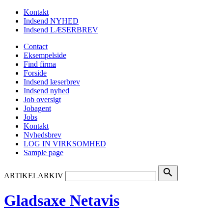
Kontakt
Indsend NYHED
Indsend LÆSERBREV
Contact
Eksempelside
Find firma
Forside
Indsend læserbrev
Indsend nyhed
Job oversigt
Jobagent
Jobs
Kontakt
Nyhedsbrev
LOG IN VIRKSOMHED
Sample page
search
ARTIKELARKIV
Gladsaxe Netavis