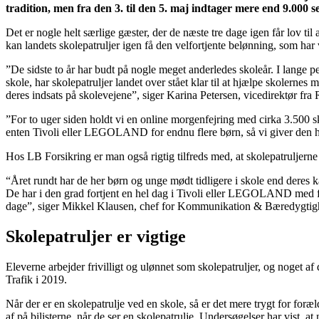
tradition, men fra den 3. til den 5. maj indtager mere end 9.000 se
Det er nogle helt særlige gæster, der de næste tre dage igen får lov 
kan landets skolepatruljer igen få den velfortjente belønning, som har v
”De sidste to år har budt på nogle meget anderledes skoleår. I lange peri
skole, har skolepatruljer landet over stået klar til at hjælpe skolernes
deres indsats på skolevejene”, siger Karina Petersen, vicedirektør fra R
”For to uger siden holdt vi en online morgenfejring med cirka 3.500 sk
enten Tivoli eller LEGOLAND for endnu flere børn, så vi giver den he
Hos LB Forsikring er man også rigtig tilfreds med, at skolepatruljerne i
“Året rundt har de her børn og unge mødt tidligere i skole end deres ka
De har i den grad fortjent en hel dag i Tivoli eller LEGOLAND med fri 
dage”, siger Mikkel Klausen, chef for Kommunikation & Bæredygtigh
Skolepatruljer er vigtige
Eleverne arbejder frivilligt og ulønnet som skolepatruljer, og noget af
Trafik i 2019.
Når der er en skolepatrulje ved en skole, så er det mere trygt for foræ
af på bilisterne, når de ser en skolepatrulje. Undersøgelser har vist, at