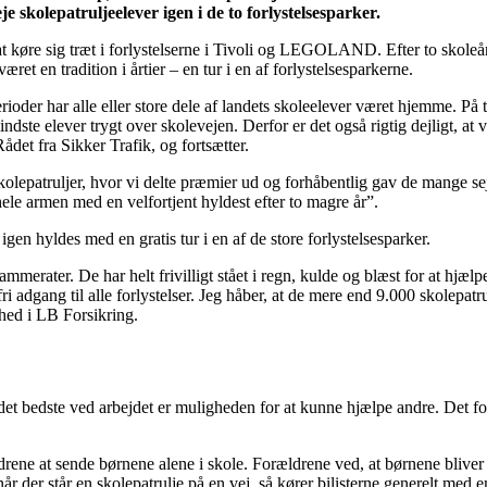
je skolepatruljeelever igen i de to forlystelsesparker.
til at køre sig træt i forlystelserne i Tivoli og LEGOLAND. Efter to sko
æret en tradition i årtier – en tur i en af forlystelsesparkerne.
oder har alle eller store dele af landets skoleelever været hjemme. På tro
 mindste elever trygt over skolevejen. Derfor er det også rigtig dejligt, 
ådet fra Sikker Trafik, og fortsætter.
olepatruljer, hvor vi delte præmier ud og forhåbentlig gav de mange seje
le armen med en velfortjent hyldest efter to magre år”.
gen hyldes med en gratis tur i en af de store forlystelsesparker.
mmerater. De har helt frivilligt stået i regn, kulde og blæst for at hjæl
adgang til alle forlystelser. Jeg håber, at de mere end 9.000 skolepatru
ed i LB Forsikring.
 det bedste ved arbejdet er muligheden for at kunne hjælpe andre. Det fo
ldrene at sende børnene alene i skole. Forældrene ved, at børnene bliver
 når der står en skolepatrulje på en vej, så kører bilisterne generelt med 