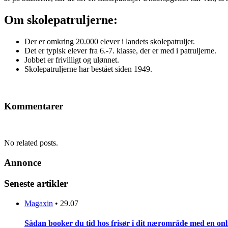
Om skolepatruljerne:
Der er omkring 20.000 elever i landets skolepatruljer.
Det er typisk elever fra 6.-7. klasse, der er med i patruljerne.
Jobbet er frivilligt og ulønnet.
Skolepatruljerne har bestået siden 1949.
Kommentarer
No related posts.
Annonce
Seneste artikler
Magaxin
•
29.07
Sådan booker du tid hos frisør i dit nærområde med en onl