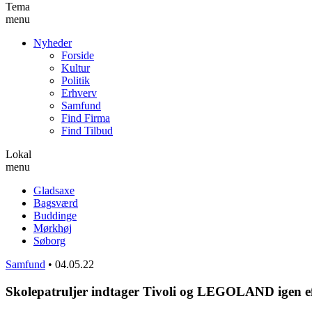
Tema
menu
Nyheder
Forside
Kultur
Politik
Erhverv
Samfund
Find Firma
Find Tilbud
Lokal
menu
Gladsaxe
Bagsværd
Buddinge
Mørkhøj
Søborg
Samfund
•
04.05.22
Skolepatruljer indtager Tivoli og LEGOLAND igen 