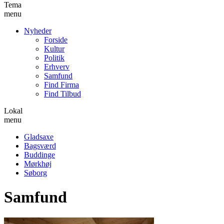
Tema
menu
Nyheder
Forside
Kultur
Politik
Erhverv
Samfund
Find Firma
Find Tilbud
Lokal
menu
Gladsaxe
Bagsværd
Buddinge
Mørkhøj
Søborg
Samfund