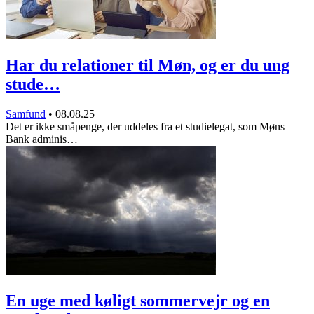
Har du relationer til Møn, og er du ung
stude…
Samfund
•
08.08.25
Det er ikke småpenge, der uddeles fra et studielegat, som Møns
Bank adminis…
En uge med køligt sommervejr og en