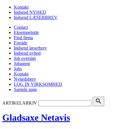
Kontakt
Indsend NYHED
Indsend LÆSERBREV
Contact
Eksempelside
Find firma
Forside
Indsend læserbrev
Indsend nyhed
Job oversigt
Jobagent
Jobs
Kontakt
Nyhedsbrev
LOG IN VIRKSOMHED
Sample page
search
ARTIKELARKIV
Gladsaxe Netavis