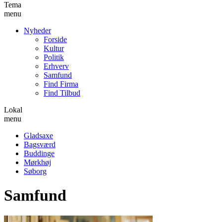
Tema
menu
Nyheder
Forside
Kultur
Politik
Erhverv
Samfund
Find Firma
Find Tilbud
Lokal
menu
Gladsaxe
Bagsværd
Buddinge
Mørkhøj
Søborg
Samfund