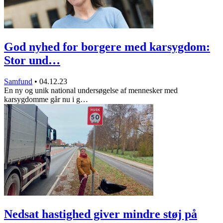
God nyhed for borgere med karsygdom:
Stor und…
Samfund
•
04.12.23
En ny og unik national undersøgelse af mennesker med
karsygdomme går nu i g…
Nedsat hastighed giver mindre støj på