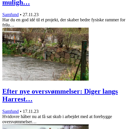
muligh…
Samfund
•
27.11.23
Har du en god idé til et projekt, der skaber bedre fysiske rammer for
frilu…
Efter nye oversvømmelser: Diger langs
Harrest…
Samfund
•
17.11.23
Hvidovre håber nu at få sat skub i arbejdet med at forebygge
oversvømmelser…