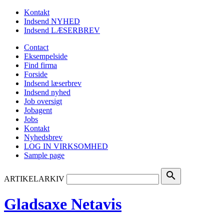
Kontakt
Indsend NYHED
Indsend LÆSERBREV
Contact
Eksempelside
Find firma
Forside
Indsend læserbrev
Indsend nyhed
Job oversigt
Jobagent
Jobs
Kontakt
Nyhedsbrev
LOG IN VIRKSOMHED
Sample page
search
ARTIKELARKIV
Gladsaxe Netavis