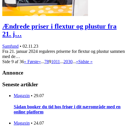
Ændrede priser i flextur og plustur fra
21. j…
Samfund
•
02.11.23
Fra 21. januar 2024 reguleres priserne for flextur og plustur sammen
med de…
Side 9 af 36
« Første
«
...
7
8
9
10
11
...
20
30
...
»
Sidste »
Annonce
Seneste artikler
Magaxin
•
29.07
Sådan booker du tid hos frisør i dit nærområde med en
online platform
Magaxin
•
24.07