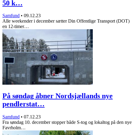
50 k…
Samfund
•
09.12.23
Alle weekender i december sætter Din Offentlige Transport (DOT)
en 12-timer…
På søndag åbner Nordsjællands nye
pendlerstat…
Samfund
•
07.12.23
Fra søndag 10. december stopper både S-tog og lokaltog på den nye
Favrholm…