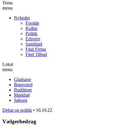
Tema
menu
Nyheder
Forside
Kultur
Politik
Erhverv
Samfund
Find Firma
Find Tilbud
Lokal
menu
Gladsaxe
Bagsværd
Buddinge
Mørkhøj
Søborg
Debat og politik
•
16.10.22
Vælgerbedrag