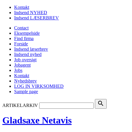
Kontakt
Indsend NYHED
Indsend LÆSERBREV
Contact
Eksempelside
Find firma
Forside
Indsend læserbrev
Indsend nyhed
Job oversigt
Jobagent
Jobs
Kontakt
Nyhedsbrev
LOG IN VIRKSOMHED
Sample page
search
ARTIKELARKIV
Gladsaxe Netavis