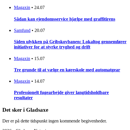
Magaxin
•
24.07
Sådan kan ejendomsservice hjælpe med graffitirens
Samfund
•
20.07
Siden ulykken på Gribskovbanen: Lokaltog gennemfører
initiativer for at styrke tryghed og drift
Magaxin
•
15.07
Tre grunde til at vælge en køreskole med automatgear
Magaxin
•
14.07
Professionelt fugearbejde giver langtidsholdbare
resultater
Det sker i Gladsaxe
Der er på dette tidspunkt ingen kommende begivenheder.