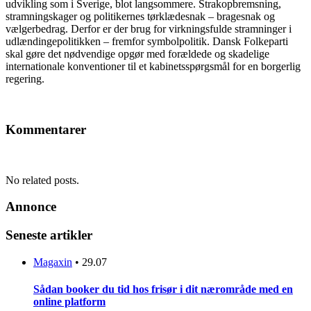
udvikling som i Sverige, blot langsommere. Strakopbremsning,
stramningskager og politikernes tørklædesnak – bragesnak og
vælgerbedrag. Derfor er der brug for virkningsfulde stramninger i
udlændingepolitikken – fremfor symbolpolitik. Dansk Folkeparti
skal gøre det nødvendige opgør med forældede og skadelige
internationale konventioner til et kabinetsspørgsmål for en borgerlig
regering.
Kommentarer
No related posts.
Annonce
Seneste artikler
Magaxin
•
29.07
Sådan booker du tid hos frisør i dit nærområde med en
online platform