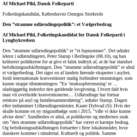
Af Michael Pihl, Dansk Folkeparti
Folketingskandidat, Københavns Omegns Storkreds
Den ”stramme udlændingepolitik”: et Vælgerbedrag
Af Michael Pihl, Folketingskandidat for Dansk Folkeparti i
Lyngbykredsen
Den ”stramme udlændingepolitik” er ”et fupnummer”. Det udtaler
lektor i udlændingeret, Peter Starup i Berlingske (08.10), og han
kritiserer politikerne for at give et falsk indtryk af, at de har standset
befolkningsudskiftningen. Den ”stramme udlændingepolitik” er altså
et vælgerbedrag. Det siger en af landets førende eksperter i asylret,
fordi internationale konventioner stadig forhindrer stramninger, som
kunne stoppe tilstrømningen: ”En ’straksopbremsning’ er …
uladsiggørlig indenfor den gældende lovgivning. I hvert fald hvis
man vil overholde konventionerne… Udlændinge har fortsat
retskrav på asyl og familiesammenføring”, udtaler Starup. Dagen
efter indrømmer Udlændingeminister, Kaare Dybvad (S): Hvis der
skulle komme en ny migrantbølge som i 2015, ”ville vi ikke kunne
afvise dem”. Sandheden er altså, at politikerne og mediernes snak
om ”den stramme udlændingepolitik” har været et kæmpe bedrag.
Og befolkningsudskiftningen fortsætter i flere lokalområder, hvor
danskere kommer i mindretal. Kulturelt og politisk. Samme