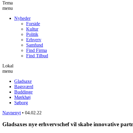
Tema
menu
Nyheder
Forside
Kultur
Politik
Erhverv
Samfund
Find Firma
Find Tilbud
Lokal
menu
Gladsaxe
Bagsværd
Buddinge
Mørkhøj
Søborg
Navnenyt
•
04.02.22
Gladsaxes nye erhvervschef vil skabe innovative part