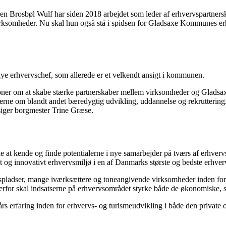
n Brosbøl Wulf har siden 2018 arbejdet som leder af erhvervspartners
rksomheder. Nu skal hun også stå i spidsen for Gladsaxe Kommunes erhv
ye erhvervschef, som allerede er et velkendt ansigt i kommunen.
oner om at skabe stærke partnerskaber mellem virksomheder og Gladsax
derne om blandt andet bæredygtig udvikling, uddannelse og rekruttering. 
 siger borgmester Trine Græse.
e at kende og finde potentialerne i nye samarbejder på tværs af erhverv
kt og innovativt erhvervsmiljø i en af Danmarks største og bedste erh
ladser, mange iværksættere og toneangivende virksomheder inden for 
for skal indsatserne på erhvervsområdet styrke både de økonomiske, s
 erfaring inden for erhvervs- og turismeudvikling i både den private o