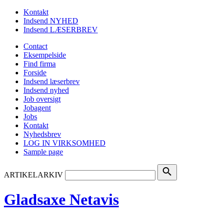
Kontakt
Indsend NYHED
Indsend LÆSERBREV
Contact
Eksempelside
Find firma
Forside
Indsend læserbrev
Indsend nyhed
Job oversigt
Jobagent
Jobs
Kontakt
Nyhedsbrev
LOG IN VIRKSOMHED
Sample page
search
ARTIKELARKIV
Gladsaxe Netavis