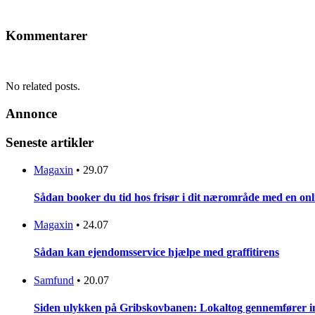
Kommentarer
No related posts.
Annonce
Seneste artikler
Magaxin
•
29.07
Sådan booker du tid hos frisør i dit nærområde med en onl
Magaxin
•
24.07
Sådan kan ejendomsservice hjælpe med graffitirens
Samfund
•
20.07
Siden ulykken på Gribskovbanen: Lokaltog gennemfører initi