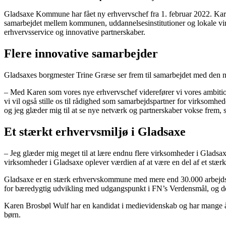
Gladsaxe Kommune har fået ny erhvervschef fra 1. februar 2022. Kare
samarbejdet mellem kommunen, uddannelsesinstitutioner og lokale vi
erhvervsservice og innovative partnerskaber.
Flere innovative samarbejder
Gladsaxes borgmester Trine Græse ser frem til samarbejdet med den n
– Med Karen som vores nye erhvervschef viderefører vi vores ambiti
vi vil også stille os til rådighed som samarbejdspartner for virksomhe
og jeg glæder mig til at se nye netværk og partnerskaber vokse frem,
Et stærkt erhvervsmiljø i Gladsaxe
– Jeg glæder mig meget til at lære endnu flere virksomheder i Gladsax
virksomheder i Gladsaxe oplever værdien af at være en del af et stær
Gladsaxe er en stærk erhvervskommune med mere end 30.000 arbejdsp
for bæredygtig udvikling med udgangspunkt i FN’s Verdensmål, og der
Karen Brosbøl Wulf har en kandidat i medievidenskab og har mange års
børn.