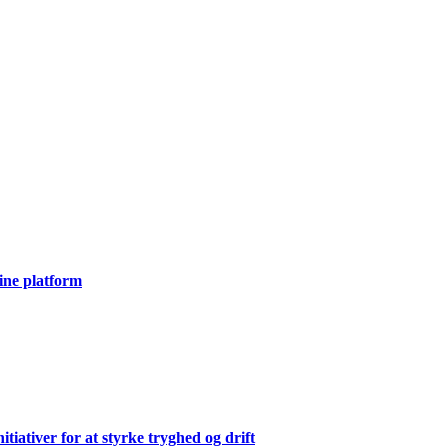
ine platform
ativer for at styrke tryghed og drift