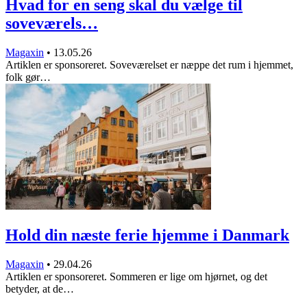
Hvad for en seng skal du vælge til
soveværels…
Magaxin
•
13.05.26
Artiklen er sponsoreret. Soveværelset er næppe det rum i hjemmet,
folk gør…
Hold din næste ferie hjemme i Danmark
Magaxin
•
29.04.26
Artiklen er sponsoreret. Sommeren er lige om hjørnet, og det
betyder, at de…