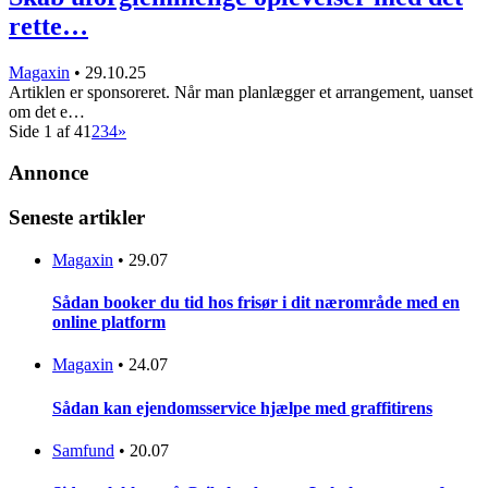
rette…
Magaxin
•
29.10.25
Artiklen er sponsoreret. Når man planlægger et arrangement, uanset
om det e…
Side 1 af 4
1
2
3
4
»
Annonce
Seneste artikler
Magaxin
•
29.07
Sådan booker du tid hos frisør i dit nærområde med en
online platform
Magaxin
•
24.07
Sådan kan ejendomsservice hjælpe med graffitirens
Samfund
•
20.07