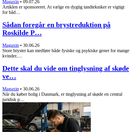
Magaxin
•
09.07.26
Artiklen er sponsoreret. At vælge en dygtig tandtekniker er vigtigt
for båd…
Sådan foregår en brystreduktion på
Roskilde P…
Magaxin
•
30.06.26
Store bryster kan medføre både fysiske og psykiske gener for mange
kvinder.…
Dette skal du vide om tinglysning af skøde
ve…
Magaxin
•
30.06.26
Når du køber bolig i Danmark, er tinglysning af skøde en central
juridisk p…