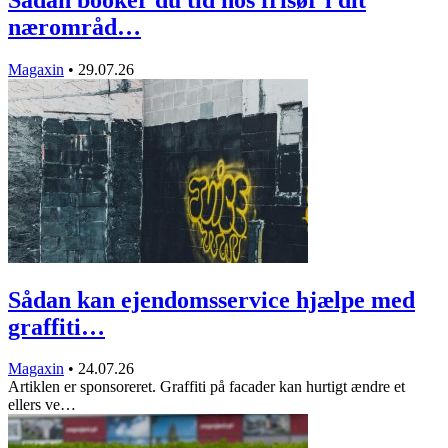
nærområd…
Magaxin
•
29.07.26
Sådan kan ejendomsservice hjælpe med
graffiti…
Magaxin
•
24.07.26
Artiklen er sponsoreret. Graffiti på facader kan hurtigt ændre et
ellers ve…