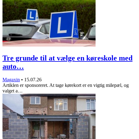
Tre grunde til at vælge en køreskole med
auto…
Magaxin
•
15.07.26
Artiklen er sponsoreret. At tage kørekort er en vigtig milepæl, og
valget a…