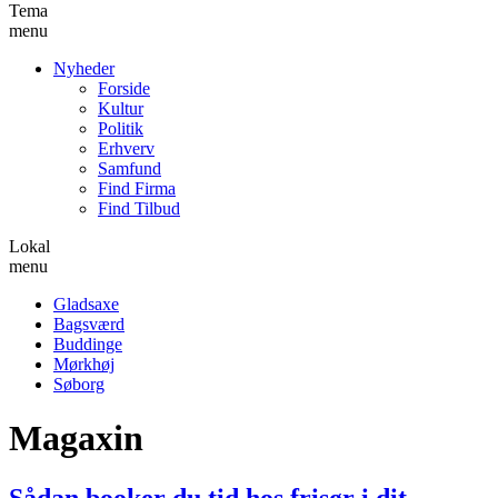
Tema
menu
Nyheder
Forside
Kultur
Politik
Erhverv
Samfund
Find Firma
Find Tilbud
Lokal
menu
Gladsaxe
Bagsværd
Buddinge
Mørkhøj
Søborg
Magaxin
Sådan booker du tid hos frisør i dit