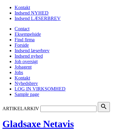
Kontakt
Indsend NYHED
Indsend LÆSERBREV
Contact
Eksempelside
Find firma
Forside
Indsend læserbrev
Indsend nyhed
Job oversigt
Jobagent
Jobs
Kontakt
Nyhedsbrev
LOG IN VIRKSOMHED
Sample page
search
ARTIKELARKIV
Gladsaxe Netavis