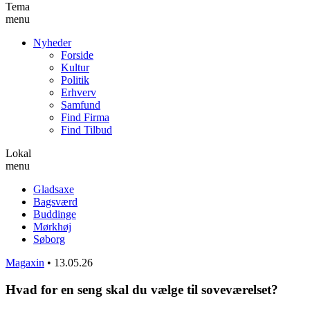
Tema
menu
Nyheder
Forside
Kultur
Politik
Erhverv
Samfund
Find Firma
Find Tilbud
Lokal
menu
Gladsaxe
Bagsværd
Buddinge
Mørkhøj
Søborg
Magaxin
•
13.05.26
Hvad for en seng skal du vælge til soveværelset?