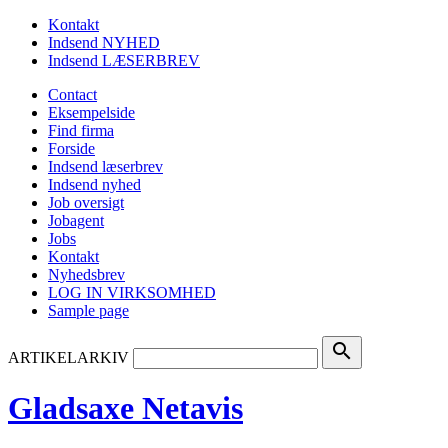
Kontakt
Indsend NYHED
Indsend LÆSERBREV
Contact
Eksempelside
Find firma
Forside
Indsend læserbrev
Indsend nyhed
Job oversigt
Jobagent
Jobs
Kontakt
Nyhedsbrev
LOG IN VIRKSOMHED
Sample page
search
ARTIKELARKIV
Gladsaxe Netavis