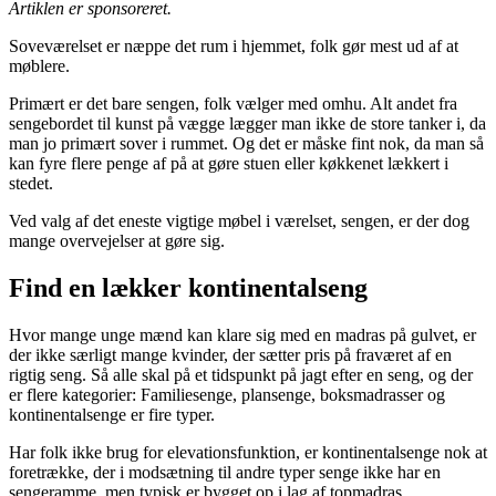
Artiklen er sponsoreret.
Soveværelset er næppe det rum i hjemmet, folk gør mest ud af at
møblere.
Primært er det bare sengen, folk vælger med omhu. Alt andet fra
sengebordet til kunst på vægge lægger man ikke de store tanker i, da
man jo primært sover i rummet. Og det er måske fint nok, da man så
kan fyre flere penge af på at gøre stuen eller køkkenet lækkert i
stedet.
Ved valg af det eneste vigtige møbel i værelset, sengen, er der dog
mange overvejelser at gøre sig.
Find en lækker kontinentalseng
Hvor mange unge mænd kan klare sig med en madras på gulvet, er
der ikke særligt mange kvinder, der sætter pris på fraværet af en
rigtig seng. Så alle skal på et tidspunkt på jagt efter en seng, og der
er flere kategorier: Familiesenge, plansenge, boksmadrasser og
kontinentalsenge er fire typer.
Har folk ikke brug for elevationsfunktion, er kontinentalsenge nok at
foretrække, der i modsætning til andre typer senge ikke har en
sengeramme, men typisk er bygget op i lag af topmadras,