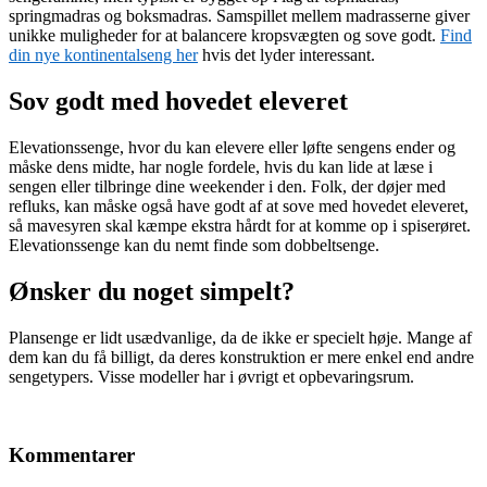
springmadras og boksmadras. Samspillet mellem madrasserne giver
unikke muligheder for at balancere kropsvægten og sove godt.
Find
din nye kontinentalseng her
hvis det lyder interessant.
Sov godt med hovedet eleveret
Elevationssenge, hvor du kan elevere eller løfte sengens ender og
måske dens midte, har nogle fordele, hvis du kan lide at læse i
sengen eller tilbringe dine weekender i den. Folk, der døjer med
refluks, kan måske også have godt af at sove med hovedet eleveret,
så mavesyren skal kæmpe ekstra hårdt for at komme op i spiserøret.
Elevationssenge kan du nemt finde som dobbeltsenge.
Ønsker du noget simpelt?
Plansenge er lidt usædvanlige, da de ikke er specielt høje. Mange af
dem kan du få billigt, da deres konstruktion er mere enkel end andre
sengetypers. Visse modeller har i øvrigt et opbevaringsrum.
Kommentarer