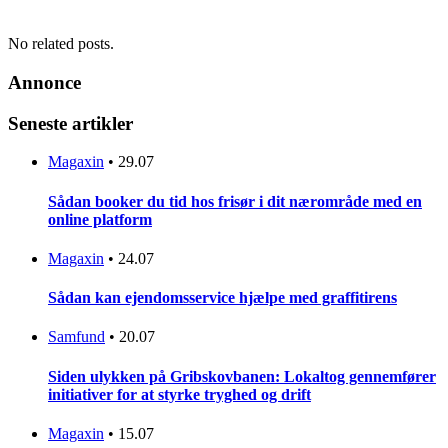
No related posts.
Annonce
Seneste artikler
Magaxin
•
29.07
Sådan booker du tid hos frisør i dit nærområde med en
online platform
Magaxin
•
24.07
Sådan kan ejendomsservice hjælpe med graffitirens
Samfund
•
20.07
Siden ulykken på Gribskovbanen: Lokaltog gennemfører
initiativer for at styrke tryghed og drift
Magaxin
•
15.07