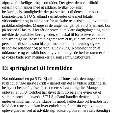
afprøve forskellige arbejdsområder. Det giver dem værdifuld
erfaring og hjælper med at afklare, hvilke job- eller
beskæftigelsesmuligheder der passer bedst til deres interesser og
kompetencer. STU Sjælland samarbejder ofte med lokale
virksomheder og institutioner for at skabe realistiske og udviklende
praktikmuligheder. Mange af de unge, der går på STU Sjælland, bor
på bosted i Haslev. Her får de støtte til at klare dagligdagen og til at
udvikle de praktiske færdigheder, som skal til for at leve et mere
selvstændigt liv. Bostedet fungerer som et trygt hjem, hvor der er
personale til stede, som hjælper med alt fra madlavning og økonomi
til sociale relationer og personlig udvikling. Kombinationen af
uddannelse og et stabilt bosted giver de unge de bedste rammer for
at vokse både som mennesker og som samfundsborgere.
Et springbræt til fremtiden
Når uddannelsen på STU Sjælland afsluttes, står den unge bedre
rustet til at tage næste skridt – uanset om det er videre uddannelse,
beskyttet beskæftigelse eller et mere selvstændigt liv. Mange
oplever, at STU-forløbet har givet dem tro på egne evner og et
stærkere socialt netværk. STU Sjælland handler derfor ikke kun om
undervisning, men om at skabe livsmod, fællesskab og fremtidshåb.
Med den rette støtte kan hver enkelt elev finde sin egen vej – og
opleve glæden ved at udvikle sig, vokse og blive mere selvstændig i