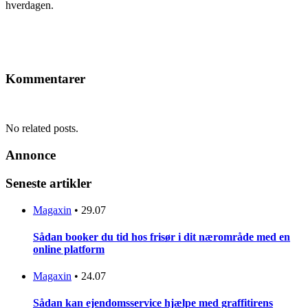
hverdagen.
Kommentarer
No related posts.
Annonce
Seneste artikler
Magaxin
•
29.07
Sådan booker du tid hos frisør i dit nærområde med en
online platform
Magaxin
•
24.07
Sådan kan ejendomsservice hjælpe med graffitirens