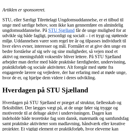
Artiklen er sponsoreret.
STU, eller Særligt Tilrettelagt Ungdomsuddannelse, er et tilbud til
unge med særlige behov, som ikke kan gennemføre en almindelig
ungdomsuddannelse. På
STU Sjælland
får de unge mulighed for at
udvikle sig både fagligt, personligt og socialt – i et trygt og støttende
miljø. Uddannelsen varer som regel tre år og tilpasses individuelt til
hver elevs evner, interesser og mål. Formålet er at give den unge en
bedre forståelse af sig selv og sine muligheder, så vejen mod et
aktivt og meningsfuldt voksenliv bliver lettere. På STU Sjælland
arbejder man derfor med både praktiske færdigheder, undervisning,
praktikforløb og sociale aktiviteter. Alt foregår med støtte fra
engagerede lærere og vejledere, der har erfaring med at møde unge,
hvor de er, og hjælpe dem videre i deres udvikling.
Hverdagen på STU Sjælland
Hverdagen på STU Sjælland er præget af struktur, fællesskab og
fleksibilitet. Der lægges vægt på, at de unge føler sig trygge og
motiverede til at deltage aktivt i undervisningen. Dagen kan
indeholde både teoretiske fag som dansk, matematik og samfundsfag
samt praktiske aktiviteter som madlavning, håndværk eller kreative
projekter. Et vigtigt element er praktikforløb, hvor eleverne kan