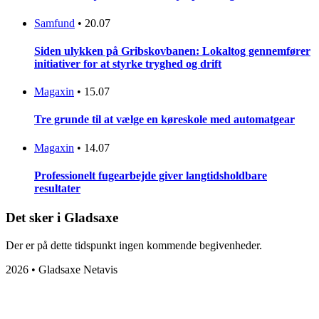
Samfund
•
20.07
Siden ulykken på Gribskovbanen: Lokaltog gennemfører
initiativer for at styrke tryghed og drift
Magaxin
•
15.07
Tre grunde til at vælge en køreskole med automatgear
Magaxin
•
14.07
Professionelt fugearbejde giver langtidsholdbare
resultater
Det sker i Gladsaxe
Der er på dette tidspunkt ingen kommende begivenheder.
2026 • Gladsaxe Netavis