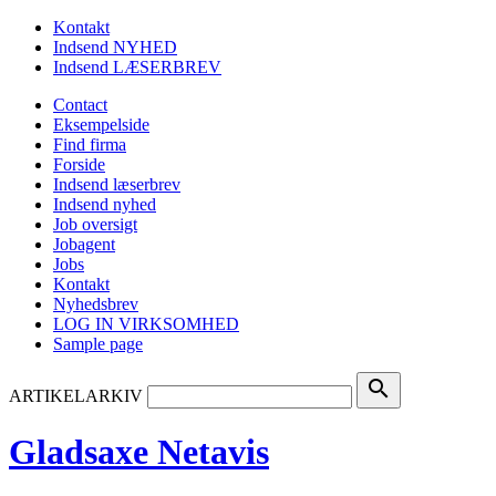
Kontakt
Indsend NYHED
Indsend LÆSERBREV
Contact
Eksempelside
Find firma
Forside
Indsend læserbrev
Indsend nyhed
Job oversigt
Jobagent
Jobs
Kontakt
Nyhedsbrev
LOG IN VIRKSOMHED
Sample page
search
ARTIKELARKIV
Gladsaxe Netavis