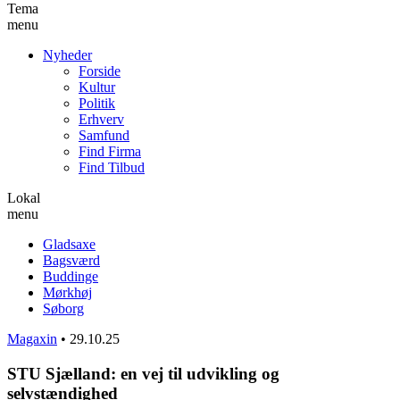
Tema
menu
Nyheder
Forside
Kultur
Politik
Erhverv
Samfund
Find Firma
Find Tilbud
Lokal
menu
Gladsaxe
Bagsværd
Buddinge
Mørkhøj
Søborg
Magaxin
•
29.10.25
STU Sjælland: en vej til udvikling og
selvstændighed