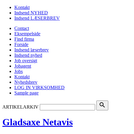
Kontakt
Indsend NYHED
Indsend LÆSERBREV
Contact
Eksempelside
Find firma
Forside
Indsend læserbrev
Indsend nyhed
Job oversigt
Jobagent
Jobs
Kontakt
Nyhedsbrev
LOG IN VIRKSOMHED
Sample page
search
ARTIKELARKIV
Gladsaxe Netavis