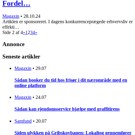
Fordel…
Magaxin
•
28.10.24
Artiklen er sponsoreret. I dagens konkurrenceprægede erhvervsliv er
effekti…
Side 2 af 4
«
1
2
3
4
»
Annonce
Seneste artikler
Magaxin
•
29.07
Sådan booker du tid hos frisør i dit nærområde med en
online platform
Magaxin
•
24.07
Sådan kan ejendomsservice hjælpe med graffitirens
Samfund
•
20.07
Siden ulykken på Gribskovbanen: Lokaltog gennemfører