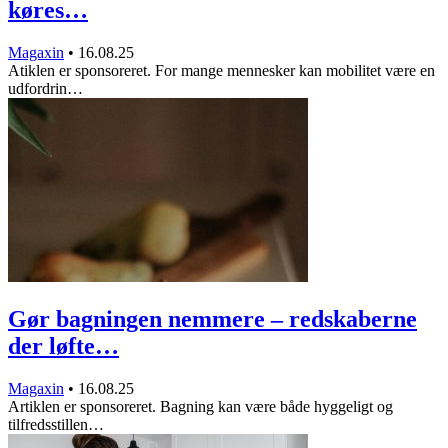
køres…
Magaxin
•
16.08.25
Atiklen er sponsoreret. For mange mennesker kan mobilitet være en
udfordrin…
Gør bagningen nemmere – redskaberne
der løfte…
Magaxin
•
16.08.25
Artiklen er sponsoreret. Bagning kan være både hyggeligt og
tilfredsstillen…