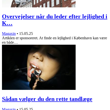
Overvejelser når du leder efter lejlighed i
K…
Magaxin
•
15.05.25
Artiklen er sponsoreret. At finde en lejlighed i København kan være
en både…
Sådan vælger du den rette tandlæge
Magaxin
•
15.05.25