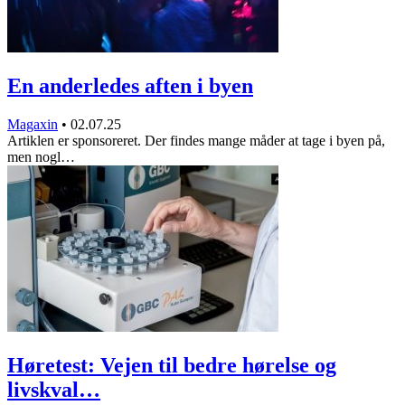
En anderledes aften i byen
Magaxin
•
02.07.25
Artiklen er sponsoreret. Der findes mange måder at tage i byen på,
men nogl…
Høretest: Vejen til bedre hørelse og
livskval…