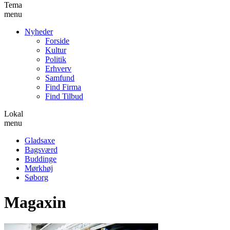
Tema
menu
Nyheder
Forside
Kultur
Politik
Erhverv
Samfund
Find Firma
Find Tilbud
Lokal
menu
Gladsaxe
Bagsværd
Buddinge
Mørkhøj
Søborg
Magaxin